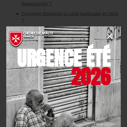
dépendantes ?
Comment demander la carte handicapé en 2024
?
Handicap physique : zoom sur cette incapacité
motrice
URGENCE ÉTÉ
Quels sont les 6 différents types de handicap ?
Quelle est la différence entre invalidité et
handicap ?
2026
Quels sont les différents types d’autisme ?
Retrouvez-nous sur les réseaux sociaux
Quels sont les symptômes de l’autisme ?
Comment diagnostiquer l’autisme ?
Quels sont les handicaps reconnus ?
Le témoignage d’une jeune adolescente de 15