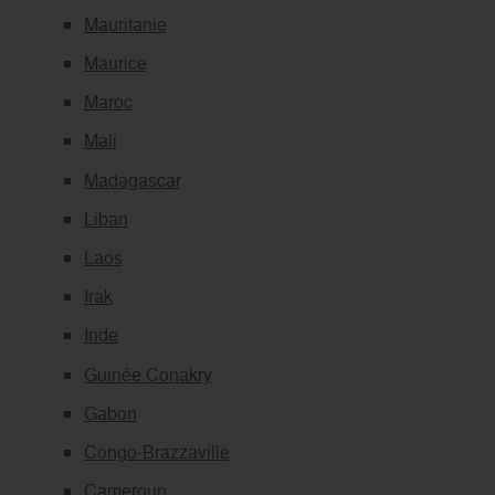
Mauritanie
Maurice
Maroc
Mali
Madagascar
Liban
Laos
Irak
Inde
Guinée Conakry
Gabon
Congo-Brazzaville
Cameroun