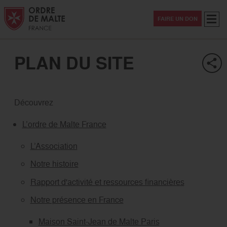
Aller au contenu
Aller à la recherche
Aller au menu
Menu
FAIRE UN DON
PLAN DU SITE
Découvrez
L’ordre de Malte France
L’Association
Notre histoire
Rapport d'activité et ressources financières
Notre présence en France
Maison Saint-Jean de Malte Paris