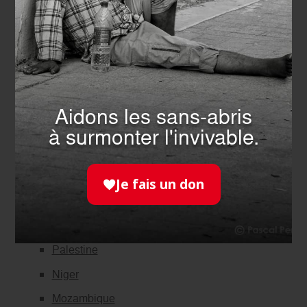
ans atteinte de la lèpre
Comment se transmet le coronavirus ?
Vietnam
Union des Comores
Togo
Aidons les sans-abris
Syrie
à surmonter l'invivable.
Sénégal
République centrafricaine
Je fais un don
Congo Brazzaville
République de Côte d’Ivoire
Palestine
Niger
Mozambique