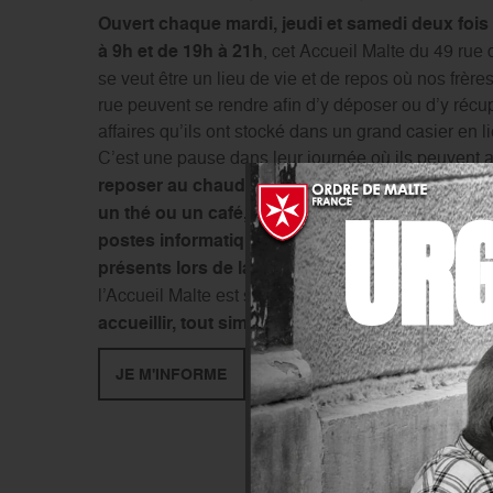
Ouvert chaque mardi, jeudi et samedi deux fois 
à 9h et de 19h à 21h
, cet Accueil Malte du 49 rue
se veut être un lieu de vie et de repos où nos frère
rue peuvent se rendre afin d’y déposer ou d’y récu
affaires qu’ils ont stocké dans un grand casier en li
C’est une pause dans leur journée où ils peuvent 
reposer au chaud et à l’abris dans un espace dé
UR
un thé ou un café, manger quelques gâteaux, ut
postes informatiques ou encore échanger avec
présents lors de la permanence.
La mission du 
l’Accueil Malte est simple et pourtant primordiale :
accueillir, tout simplement.
JE M'INFORME