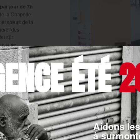
par jour de 7h
 de la Chapelle
s et sœurs de la
pérer des
eu sûr.
aussi
se
tente, boire
GENCE ÉTÉ
2
iliser des
 les bénévoles
bénévole à
être présent et
Aidons les
à surmonte