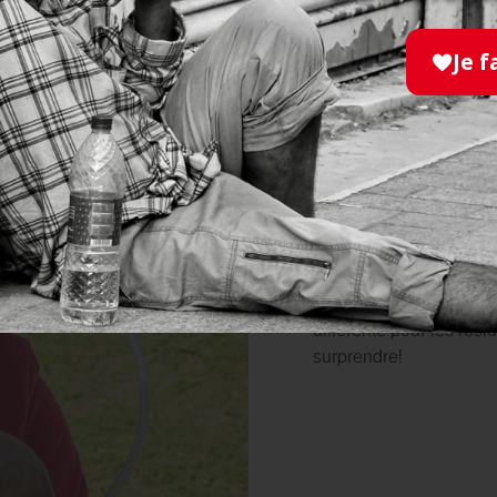
Je f
Le groupe S
Le Groupe Saint Jean
de
l’Ordre de Malte F
résidents de la MAS d
en Ile de France et ale
différente pour les rés
surprendre!