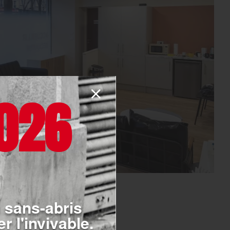
026
 sans-abris
r l'invivable.