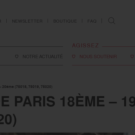
R
NEWSLETTER
BOUTIQUE
FAQ
AGISSEZ
NOTRE ACTUALITÉ
NOUS SOUTENIR
Faire un don
Philanthropie
– 20ème (75018, 75019, 75020)
co-social
Devenir partenaire
E PARIS 18ÈME – 1
Legs, donations et
assurances-vie
20)
ns
Tous les moyens de nous
soutenir