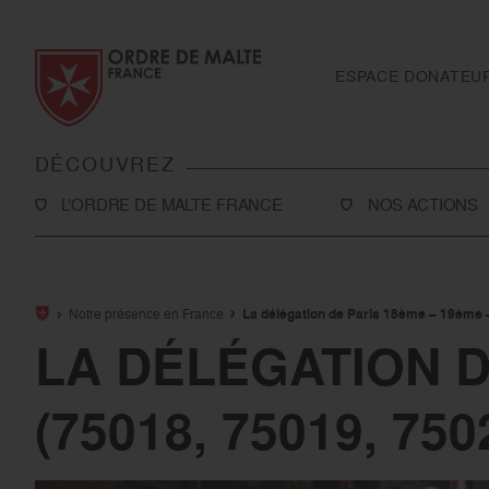
Aller au contenu
Aller à la recherche
Aller au menu
ESPACE DONATEU
DÉCOUVREZ
L’ORDRE DE MALTE FRANCE
NOS ACTIONS
L’Association
Solidarité
Notre histoire
Secourisme
Notre présence en France
La délégation de Paris 18ème – 19ème 
Rapport d'activité et ressources financières
Sanitaire et médi
LA DÉLÉGATION D
Notre présence en France
International
(75018, 75019, 750
Notre présence à l’international
Toutes nos actio
Le réseau Ordre de Malte