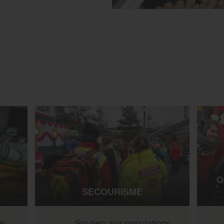
Q
SECOURISME
re
Soutien aux populations