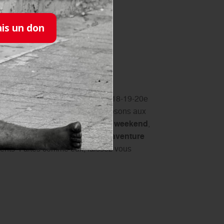
ais un don
aint Jean
, est rattaché à la délégation du 18-19-20e
rance
. Créé en 2017, nous proposons aux
es
sorties
variées à la journée
le weekend
,
ntours.
Chaque mois
, c’est
une aventure
idents Faites comme eux, laissez vous