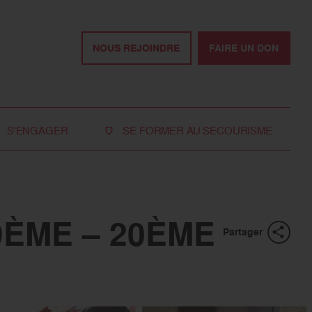
NOUS REJOINDRE
FAIRE UN DON
S'ENGAGER
SE FORMER AU SECOURISME
Devenir bénévole
Je réserve ma formation de secourisme
Devenir secouriste
Nos formations pour les particuliers
bénévole
Nos formations pour les professionnels
9ÈME – 20ÈME
Rejoindre la délégation
Partager
des jeunes
Travailler avec nous
Tous les moyens de