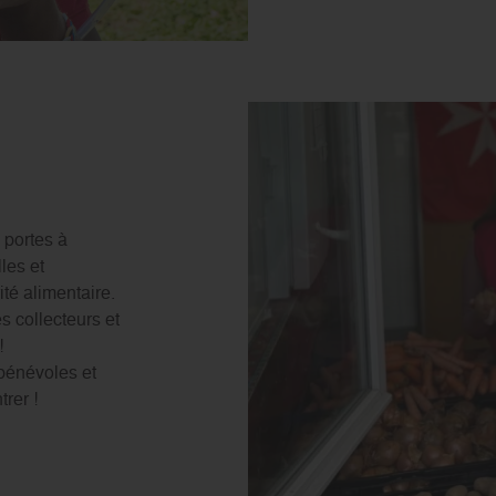
 portes à
les et
ité alimentaire.
s collecteurs et
!
bénévoles et
trer !