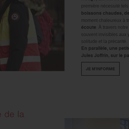
première nécessité tel
boissons chaudes, des
moment chaleureux à tra
écoute
. À travers not
souvent invisibles aux y
solitude et la précarité.
En parallèle, une peti
Jules Joffrin, sur le 
JE M'INFORME
 de la