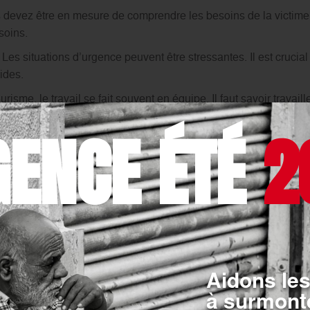
 devez être en mesure de comprendre les besoins de la victime 
soins.
 Les situations d’urgence peuvent être stressantes. Il est crucial
ides.
risme, le travail se fait souvent en équipe. Il faut savoir travail
GENCE ÉTÉ
2
d’intervention
: Il est primordial de suivre les procédures et le
e tous.
solidarité
: Le secourisme est une activité au service des autres
détresse.
Aidons les
à surmonte