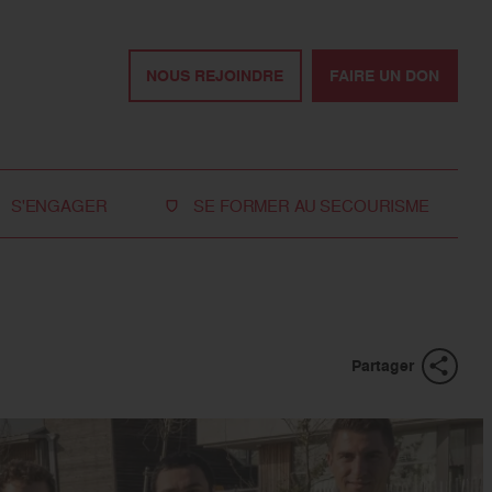
NOUS REJOINDRE
FAIRE UN DON
S'ENGAGER
SE FORMER AU SECOURISME
Devenir bénévole
Je réserve ma formation de secourisme
Devenir secouriste
Nos formations pour les particuliers
bénévole
Nos formations pour les professionnels
Rejoindre la délégation
Partager
des jeunes
Travailler avec nous
Tous les moyens de