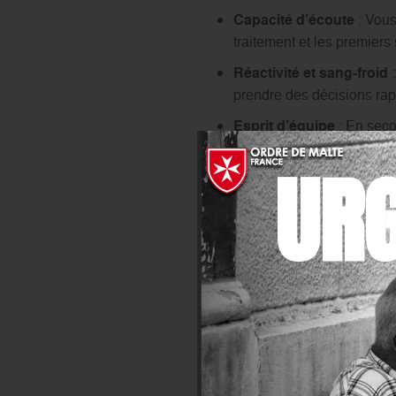
Capacité d’écoute
: Vous
traitement et les premiers 
Réactivité et sang-froid
:
prendre des décisions rap
Esprit d’équipe
: En secou
collègues.
UR
Respect des protocoles 
pour garantir la sécurité d
Sens de l’engagement et 
à aider les personnes en 