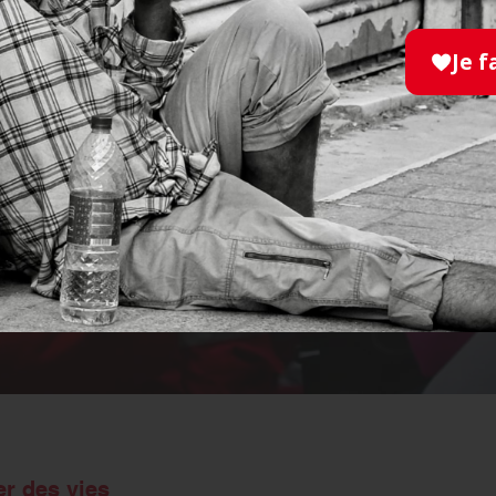
Je f
r des vies