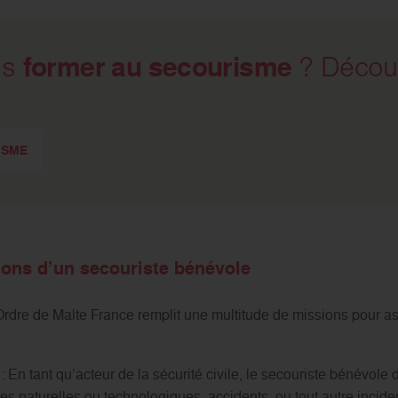
former au secourisme
us
? Découv
ISME
ions d’un secouriste bénévole
rdre de Malte France remplit une multitude de missions pour assu
: En tant qu’acteur de la sécurité civile, le secouriste bénévole 
phes naturelles ou technologiques, accidents, ou tout autre incid