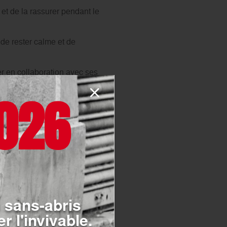
et de la rassurer pendant le
 de rester calme et de
ler en collaboration avec ses
026
s protocoles d’intervention
. Il faut être dévoué et prêt
 sans-abris
r l'invivable.