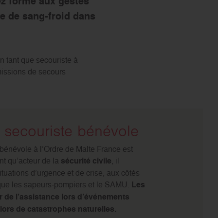
ez formé aux gestes
ve de sang-froid dans
n tant que secouriste à
 missions de secours
n secouriste bénévole
 bénévole à l’Ordre de Malte France est
ant qu’acteur de la
sécurité civile
, il
ituations d’urgence et de crise, aux côtés
 que les sapeurs-pompiers et le SAMU.
Les
r de l’assistance lors d’événements
n lors de catastrophes naturelles.