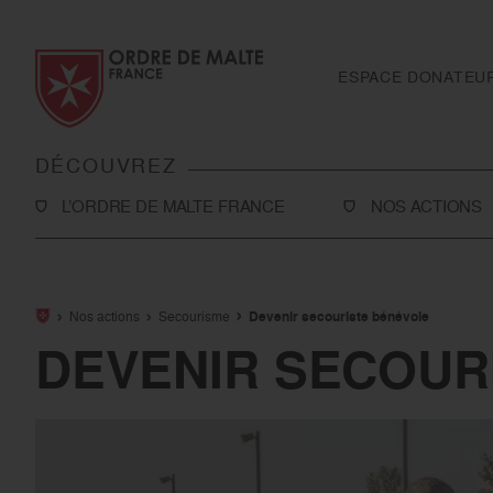
Aller au contenu
Aller à la recherche
Aller au menu
ESPACE DONATEU
DÉCOUVREZ
L’ORDRE DE MALTE FRANCE
NOS ACTIONS
L’Association
Solidarité
Notre histoire
Secourisme
Nos actions
Secourisme
Devenir secouriste bénévole
Rapport d'activité et ressources financières
Sanitaire et médi
DEVENIR SECOUR
Notre présence en France
International
Notre présence à l’international
Toutes nos actio
Le réseau Ordre de Malte