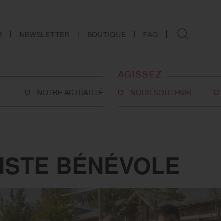
R
NEWSLETTER
BOUTIQUE
FAQ
AGISSEZ
NOTRE ACTUALITÉ
NOUS SOUTENIR
Faire un don
Philanthropie
co-social
Devenir partenaire
ISTE BÉNÉVOLE
Legs, donations et
assurances-vie
ns
Tous les moyens de nous
soutenir