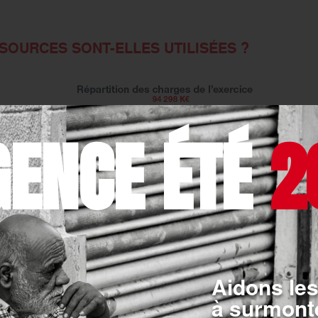
OURCES SONT-ELLES UTILISÉES ?
GENCE ÉTÉ
2
Aidons les
à surmonte