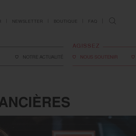
R
NEWSLETTER
BOUTIQUE
FAQ
AGISSEZ
NOTRE ACTUALITÉ
NOUS SOUTENIR
Faire un don
Philanthropie
co-social
Devenir partenaire
ANCIÈRES
Legs, donations et
assurances-vie
ns
Tous les moyens de nous
soutenir