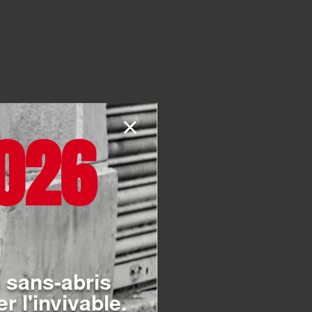
026
 sans-abris
r l'invivable.