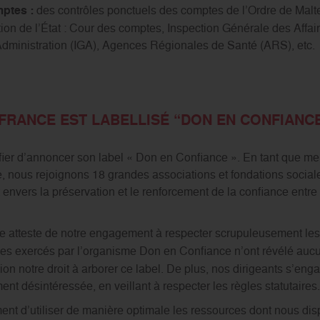
ptes :
des contrôles ponctuels des comptes de l’Ordre de Malte
ion de l’État : Cour des comptes, Inspection Générale des Affai
Administration (IGA), Agences Régionales de Santé (ARS), etc.
 FRANCE EST LABELLISÉ “DON EN CONFIANC
 fier d’annoncer son label « Don en Confiance ». En tant que m
 nous rejoignons 18 grandes associations et fondations sociale
nvers la préservation et le renforcement de la confiance entre 
e atteste de notre engagement à respecter scrupuleusement les
ôles exercés par l’organisme Don en Confiance n’ont révélé au
on notre droit à arborer ce label. De plus, nos dirigeants s’eng
nt désintéressée, en veillant à respecter les règles statutaires.
nt d’utiliser de manière optimale les ressources dont nous dis