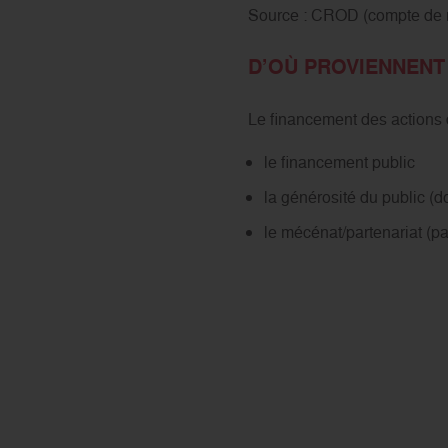
Source : CROD (compte de rés
D’OÙ PROVIENNENT
Le financement des actions d
le financement public
la générosité du public (d
le mécénat/partenariat (par