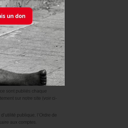
ais un don
pleine conformité avec les
n œuvre par l’ensemble de
ectifs de l’Association soient
nce sont publiés chaque
ement sur notre site (voir ci-
’utilité publique, l’Ordre de
saire aux comptes.