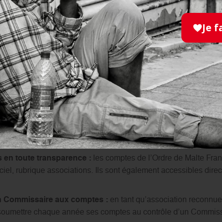
Je f
E GESTION TRANSPARENTE
ux de rigueur et d’exemplarité, l’Ordre de Malte France agit en 
ementaires.
e de Malte France a mis en place un processus structuré mis e
er ses activités et de s’assurer de façon raisonnable que les obj
e ses valeurs.
 en toute transparence :
les comptes de l’Ordre de Malte Fra
iel, rubrique associations. Ils sont également accessibles direct
un Commissaire aux comptes :
en tant qu’association reconnue d
 soumettre chaque année ses comptes au contrôle d’un Commis