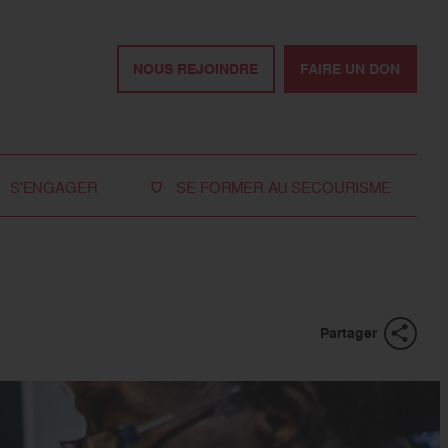
NOUS REJOINDRE
FAIRE UN DON
S'ENGAGER
SE FORMER AU SECOURISME
Devenir bénévole
Je réserve ma formation de secourisme
Devenir secouriste
Nos formations pour les particuliers
bénévole
Nos formations pour les professionnels
Rejoindre la délégation
Partager
des jeunes
Travailler avec nous
Tous les moyens de