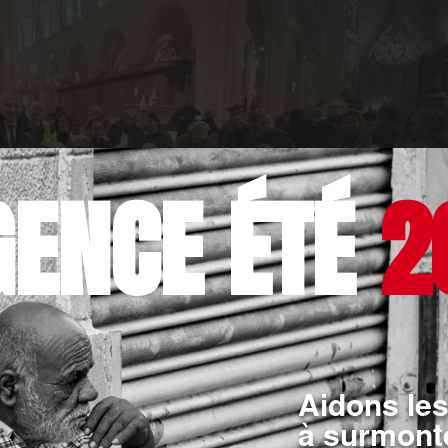
GENCE ÉTÉ
2
»
Aidons les
à surmonte