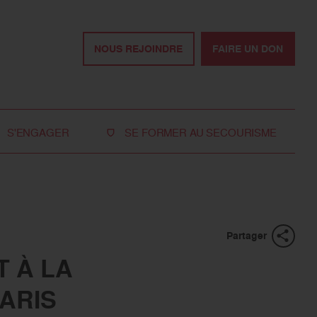
NOUS REJOINDRE
FAIRE UN DON
S'ENGAGER
SE FORMER AU SECOURISME
Devenir bénévole
Je réserve ma formation de secourisme
Devenir secouriste
Nos formations pour les particuliers
bénévole
Nos formations pour les professionnels
Rejoindre la délégation
Partager
des jeunes
T À LA
Travailler avec nous
ARIS
Tous les moyens de