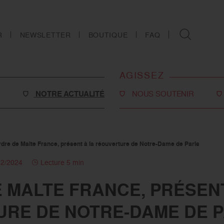
R
NEWSLETTER
BOUTIQUE
FAQ
AGISSEZ
NOTRE ACTUALITÉ
NOUS SOUTENIR
Faire un don
Philanthropie
rdre de Malte France, présent à la réouverture de Notre-Dame de Paris
o-social
Devenir partenaire
12/2024
Lecture 5 min
Legs, donations et
E MALTE FRANCE, PRÉSEN
assurances-vie
s
RE DE NOTRE-DAME DE P
Tous les moyens de nous
soutenir