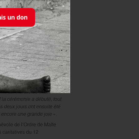
Amicie et Sixtine, deux
laient
« vivre de
ais un don
zones prévues à l’extérieur
 dans l’édifice. Elles sont
 les bracelets d’entrée dans
public, le samedi 7 et le
 le samedi. Si, comme tout le
rticulièrement pris à cœur sa
 parler et de souhaiter la
 sur l’Ordre de Malte !
 la cérémonie a débuté, tout
s deux jours ont ensuite été
: encore une grande joie
».
névole de l’Ordre de Malte
 caritatives du 12