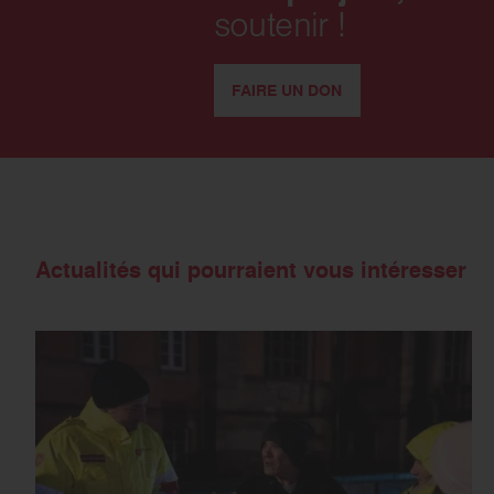
soutenir !
FAIRE UN DON
Actualités qui pourraient vous intéresser