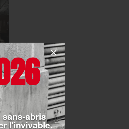
026
 sans-abris
r l'invivable.