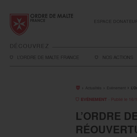
Aller au contenu
Aller à la recherche
Aller au menu
ESPACE DONATEU
DÉCOUVREZ
L’ORDRE DE MALTE FRANCE
NOS ACTIONS
L’Association
Solidarité
Notre histoire
Secourisme
Actualités
Evénement
L’O
Rapport d'activité et ressources
Sanitaire et médic
EVÉNEMENT
- Publié le 16/
financières
International
L’ORDRE D
Notre présence en France
Toutes nos action
RÉOUVERTU
Notre présence à l’international