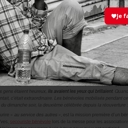
Noël en avance !
» À quelques mètres de Notre-Dame de Paris, 
te France, s’émerveillent de «
ce
moment unique »,
qu’elles vou
Je f
 elles sont postées rive gauche sur l’un des points d’accès aux 
stes, avec des écrans géants permettant de suivre ce qui se passe
es – après les contrôles de sécurité de la police – de distribuer
névoles de l’association.
s de l’Ordre de Malte France se sont mobilisés pour l’accueil du 
 demande du
diocèse de Paris
. Philippe était le chef d’équipe
t le vent et un parvis moins vivant que prévu, il explique avoir pa
ient vu que des barrages de police. Nous avons pris le temps de
 beaucoup de sourires en échange et… de nombreuses questions
s gens étaient heureux,
ils avaient les yeux qui brillaient
. Quand
tait, c’était extraordinaire. Les bénévoles mobilisés pendant ce
e du dimanche soir, la deuxième célébrée depuis la réouverture 
urire «
au service des autres
», est la mission première d’un bé
Yves,
secouriste bénévole
lors de la messe pour les associations