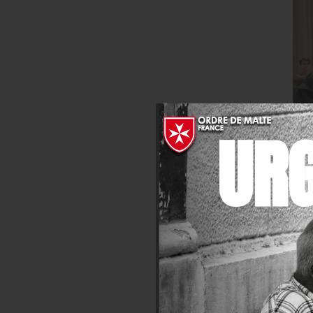
UR
« Un moment unique 