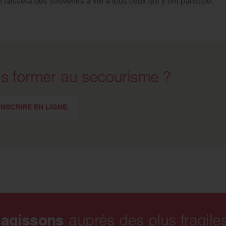
aissera des souvenirs à vie à tous ceux qui y ont participé.
s former au secourisme ?
NSCRIRE EN LIGNE.
 agissons
auprès des plus fragiles