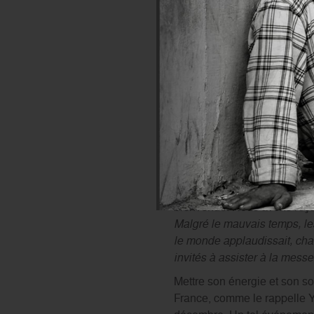
«
C’est un beau cadeau de 
bénévoles de l’Ordre de Mal
l’intérieur !
».
Vœu exaucé
:
pour les fidèles et les touri
plus particulièrement chargé
l’enceinte, avec d’autres bé
Au total, cent-vingt bénévole
dimanche 8 décembre,
à la
monde, il regrette la pluie e
mission.
«
Avant nous, les gens n’ava
bienvenue. Nous avons reçu
Malgré le mauvais temps, le
le monde applaudissait, chan
invités à assister à la mess
Mettre son énergie et son so
France, comme le rappelle 