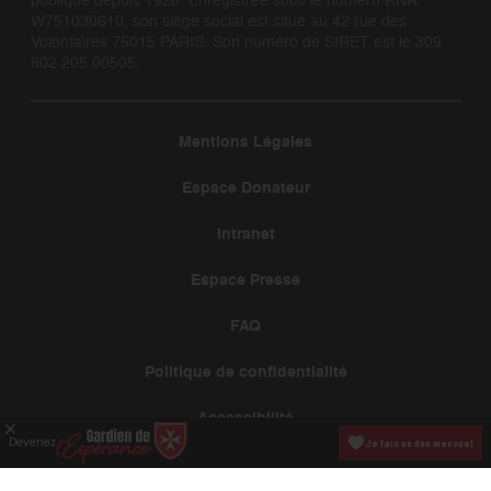
W751030610, son siège social est situé au 42 rue des
Volontaires 75015 PARIS. Son numéro de SIRET est le 309
802 205 00505.
Mentions Légales
Espace Donateur
Intranet
Espace Presse
FAQ
Politique de confidentialité
Accessibilité
Devenez
Je fais un don mensuel
Gestion des cookies