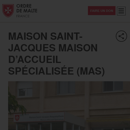
Aller au contenu
Aller à la recherche
Aller au menu
Menu
FAIRE UN DON
MAISON SAINT-
JACQUES MAISON
D’ACCUEIL
SPÉCIALISÉE (MAS)