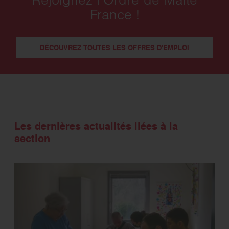
Rejoignez l’Ordre de Malte
France !
DÉCOUVREZ TOUTES LES OFFRES D'EMPLOI
Les dernières actualités liées à la
section