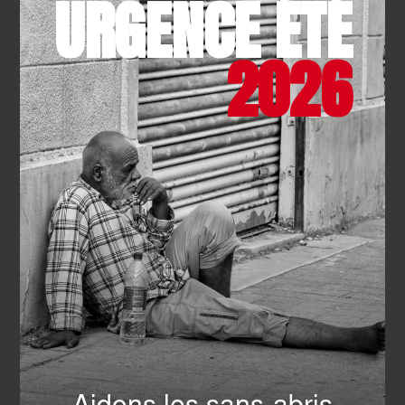
URGENCE ÉTÉ
2026
INTERNATIONAL
- 01.04.2026
Santé infantile : mission
médicale au cœur des
bidonvilles de Manille
EN SAVOIR PLUS