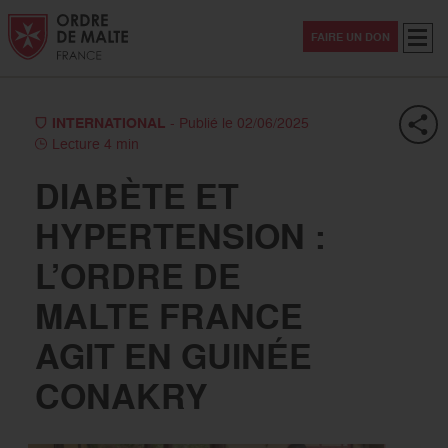
Aller au contenu
Aller à la recherche
Aller au menu
Menu
FAIRE UN DON
INTERNATIONAL
- Publié le 02/06/2025
Lecture 4 min
DIABÈTE ET
HYPERTENSION :
L’ORDRE DE
MALTE FRANCE
AGIT EN GUINÉE
CONAKRY