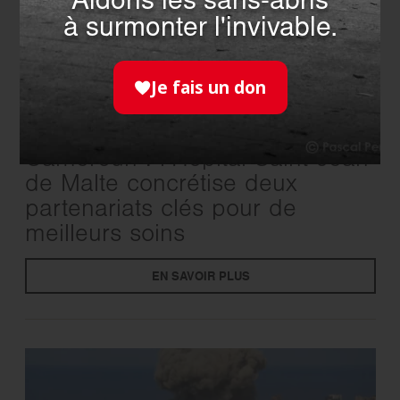
Aidons les sans-abris
à surmonter l'invivable.
Je fais un don
INTERNATIONAL
- 16.03.2026
Cameroun : l’Hôpital Saint-Jean
de Malte concrétise deux
partenariats clés pour de
meilleurs soins
EN SAVOIR PLUS