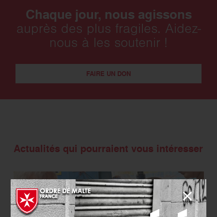
Chaque jour, nous agissons
auprès des plus fragiles. Aidez-
nous à les soutenir !
FAIRE UN DON
Actualités qui pourraient vous intéresser