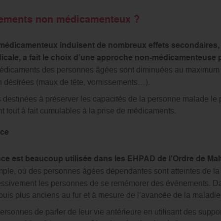
aitements non médicamenteux ?
 médicamenteux induisent de nombreux effets secondaires, l
icale, a fait le choix d’une
approche non-médicamenteuse
p
dicaments des personnes âgées sont diminuées au maximum po
n désirées (maux de tête, vomissements…).
ies destinées à préserver les capacités de la personne malade le
t tout à fait cumulables à la prise de médicaments.
nce
nce est beaucoup utilisée dans les EHPAD de l’Ordre de Mal
ple, où des personnes âgées dépendantes sont atteintes de la
ssivement les personnes de se remémorer des événements. Dan
 puis plus anciens au fur et à mesure de l’avancée de la maladie
rsonnes de parler de leur vie antérieure en utilisant des supp