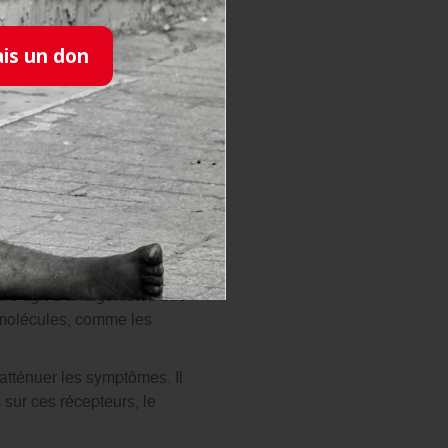
ais un don
zheimer ?
l s’agit d’antagonistes des
 molécules, comme les
tténuer les symptômes. Il
sur ces récepteurs, le