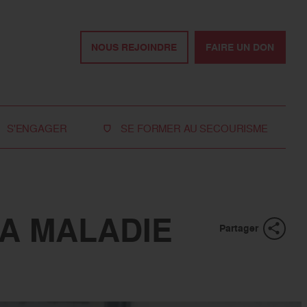
NOUS REJOINDRE
FAIRE UN DON
S'ENGAGER
SE FORMER AU SECOURISME
Devenir bénévole
Je réserve ma formation de secourisme
Devenir secouriste
Nos formations pour les particuliers
bénévole
Nos formations pour les professionnels
LA MALADIE
Rejoindre la délégation
Partager
des jeunes
Travailler avec nous
Tous les moyens de