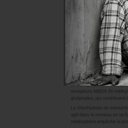
Quel traitement pour
Les antiglutamates sont géné
récepteurs NMDA (N-méthyl-D
glutamates, qui contribuent 
Le chlorhydrate de mémantin
agit dans le cerveau en se f
médicament empêche la pro