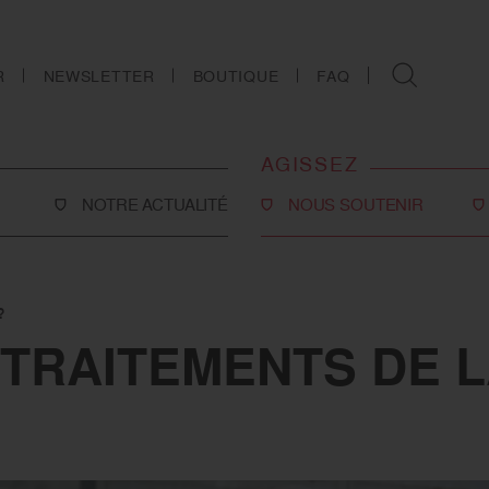
R
NEWSLETTER
BOUTIQUE
FAQ
AGISSEZ
NOTRE ACTUALITÉ
NOUS SOUTENIR
Faire un don
Philanthropie
?
co-social
Devenir partenaire
 TRAITEMENTS DE 
Legs, donations et
assurances-vie
ns
Tous les moyens de nous
soutenir