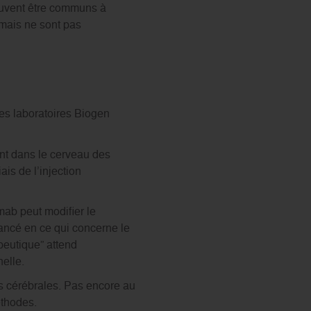
euvent être communs à
 mais ne sont pas
 Les laboratoires Biogen
nt dans le cerveau des
ais de l’injection
ab peut modifier le
vancé en ce qui concerne le
peutique” attend
elle.
ns cérébrales. Pas encore au
éthodes.