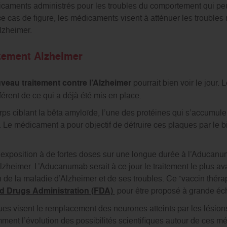
icaments administrés pour les troubles du comportement qui p
e cas de figure, les médicaments visent à atténuer les troubles
lzheimer.
itement Alzheimer
veau traitement contre l’Alzheimer
pourrait bien voir le jour.
fférent de ce qui a déjà été mis en place.
ps ciblant la bêta amyloïde, l’une des protéines qui s’accumule
. Le médicament a pour objectif de détruire ces plaques par le bi
exposition à de fortes doses sur une longue durée à l’Aducanum
zheimer. L’Aducanumab serait à ce jour le traitement le plus a
n de la maladie d’Alzheimer et de ses troubles. Ce “vaccin théra
d Drugs Administration (FDA)
pour être proposé à grande éch
ues visent le remplacement des neurones atteints par les lésio
ment l’évolution des possibilités scientifiques autour de ces m