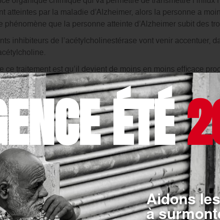
ce organique chimique qui va permettre de transmettre l’influx 
nt atteintes par la maladie d’Alzheimer, alors la personne a mo
e phénomène que la personne atteinte d’Alzheimer subit des trou
ts inhibiteurs de l’acétylcholinestérase vont venir accentuer, 
acétylcholine.
de ce traitement est qu’il devient de moins en moins efficace pr
r les débuts de la maladie.
GENCE ÉTÉ
2
Aidons les
à surmonte