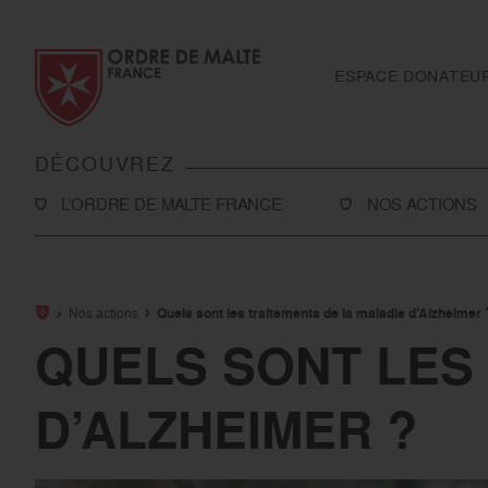
Aller au contenu
Aller à la recherche
Aller au menu
ESPACE DONATEU
DÉCOUVREZ
L’ORDRE DE MALTE FRANCE
NOS ACTIONS
L’Association
Solidarité
Notre histoire
Secourisme
Nos actions
Quels sont les traitements de la maladie d’Alzheimer 
Rapport d'activité et ressources financières
Sanitaire et médi
QUELS SONT LES
Notre présence en France
International
D’ALZHEIMER ?
Notre présence à l’international
Toutes nos actio
Le réseau Ordre de Malte