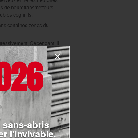
nerveux entre les neurones.
ins de neurotransmetteurs.
bles cognitifs.
dans certaines zones du
ogressivement. Cependant, il
026
 sans-abris
r l'invivable.