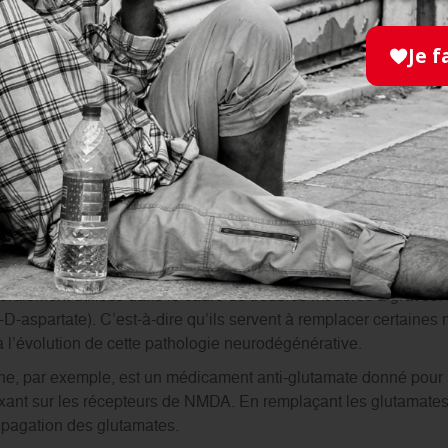
Je f
 les symptômes plus graves de la maladie d’Al
ralement utilisés dans le cadre de troubles modérés à graves. I
-aspartate). C’est-à-dire qu’ils servent à remplacer certaines
à l’évolution de cette pathologie neurodégénérative.
e, par exemple, est un médicament anti-glutamate donné pour a
ixant sur les récepteurs de NMDA. En remplaçant les glutamates 
pagation des glutamates.