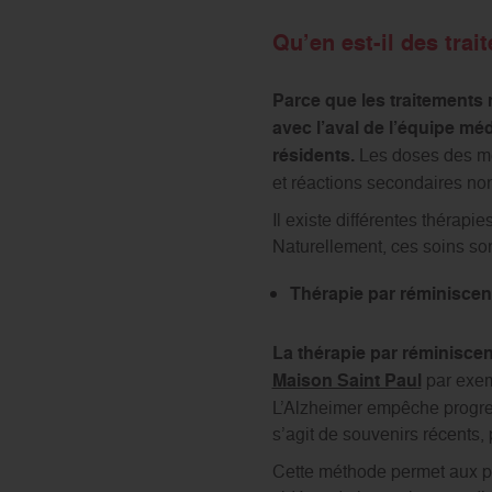
Qu’en est-il des tr
Parce que les traitements
avec l’aval de l’équipe méd
résidents.
Les doses des mé
et réactions secondaires no
Il existe différentes thérap
Naturellement, ces soins son
Thérapie par réminisce
La thérapie par réminisce
Maison Saint Paul
par exem
L’Alzheimer empêche progre
s’agit de souvenirs récents,
Cette méthode permet aux pe