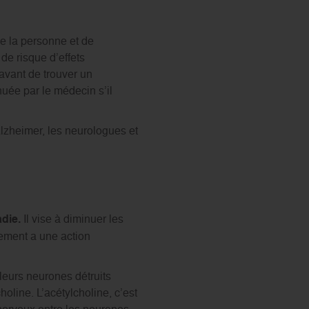
de la personne et de
de risque d’effets
 avant de trouver un
uée par le médecin s’il
lzheimer, les neurologues et
adie.
Il vise à diminuer les
itement a une action
leurs neurones détruits
line. L’acétylcholine, c’est