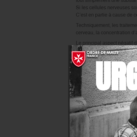
tout simplement une substan
Si les cellules nerveuses so
C’est en partie à cause de c
Techniquement, les traitemen
cerveau, la concentration d’
Le principal aspect négatif 
reste une bonne solution pou
UR