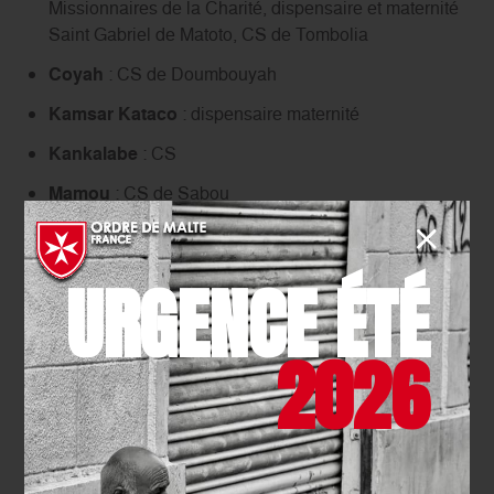
Missionnaires de la Charité, dispensaire et maternité
Saint Gabriel de Matoto, CS de Tombolia
Coyah
: CS de Doumbouyah
Kamsar Kataco
: dispensaire maternité
Kankalabe
: CS
Mamou
: CS de Sabou
N’Zékéoré
: dispensaire Sainte Monique de Samoe
Samantan
: CS
URGENCE ÉTÉ
Sangareah
: CS
2026
Labe
: Centre de santé Saint Raphaël de Koulidara
Extension de la stratégie