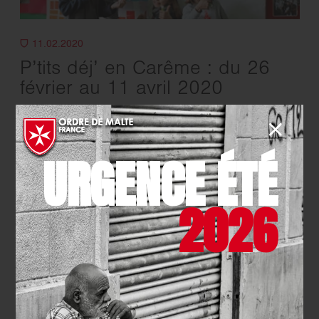
11.02.2020
P’tits déj’ en Carême : du 26
février au 11 avril 2020
EN SAVOIR PLUS
URGENCE ÉTÉ
2026
Les dernières actualités de l'Ordre de
Malte France