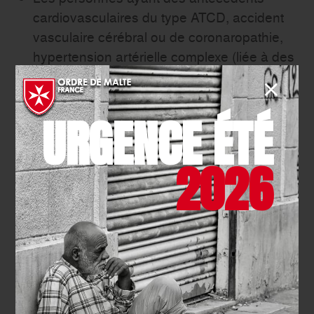
cardiovasculaires du type ATCD, accident
vasculaire cérébral ou de coronaropathie,
hypertension artérielle complexe (liée à des
complications rénales, vasculo-cérébrales
et cardiaques), insuffisance cardiaque,
chirurgie cardiaque ;
URGENCE ÉTÉ
Les diabétiques insulino-dépendants ou
2026
qui présentent des complications
secondaires à leur pathologie. Les
personnes diabétiques devront rester
attentives à un éventuel déséquilibre de
leur diabète, comme pour toute maladie
virale. Au contraire, une amélioration de
leur diabète aura tendance à être un
aspect positif allant à l’encontre d’une