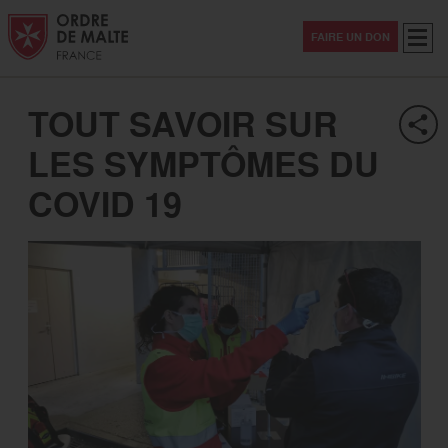
Aller au contenu
Aller à la recherche
Aller au menu
Menu
FAIRE UN DON
TOUT SAVOIR SUR
LES SYMPTÔMES DU
COVID 19