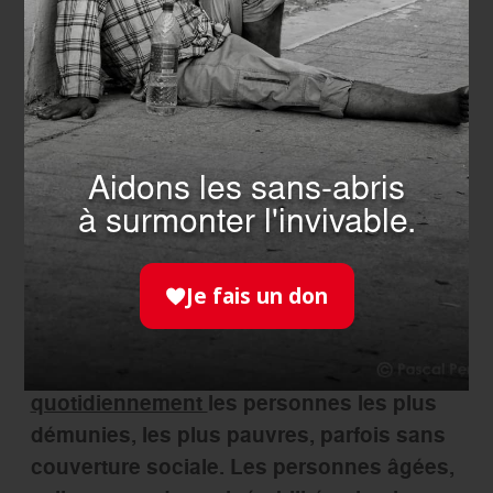
éventuelle infection liée au Covid-19.
Les patients ayant une insuffisance rénale
chronique dialysée ;
Les personnes en situation d’obésité, dont
l’indice de masse corporelle est supérieur à
Aidons les sans-abris
30kg/m² ;
à surmonter l'invivable.
Les personnes malades atteintes d’un
cancer évolutif, sous traitement (hors
Je fais un don
hormonothérapie).
L’Ordre de Malte France
accompagne
quotidiennement
les personnes les plus
démunies, les plus pauvres, parfois sans
couverture sociale. Les personnes âgées,