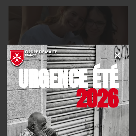
URGENCE ÉTÉ
SOLIDARITÉ
- 22.07.2026
2026
Camp des jeunes : handicap et
fraternité
EN SAVOIR PLUS