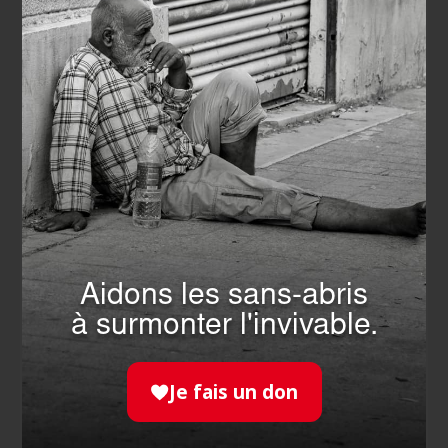
Faire un don, c’est soutenir l’action de nos
bénévoles. Ils nous permettent d'aider chaque
année des millions de personnes.
JE FAIS UN DON
DEVENIR
BÉNÉVOLE
Aidons les sans-abris
à surmonter l'invivable.
Un engagement sur-mesure près de chez vous en
fonction de votre disponibilité et de vos aspirations.
Je fais un don
JE M'ENGAGE