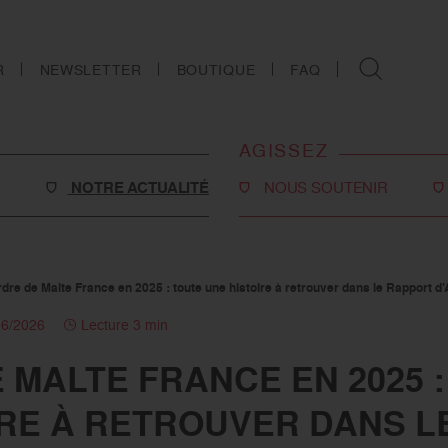
R
NEWSLETTER
BOUTIQUE
FAQ
AGISSEZ
NOTRE ACTUALITÉ
NOUS SOUTENIR
Faire un don
Philanthropie
rdre de Malte France en 2025 : toute une histoire à retrouver dans le Rapport d’A
o-social
Devenir partenaire
06/2026
Lecture 3 min
Legs, donations et
 MALTE FRANCE EN 2025 
assurances-vie
s
IRE À RETROUVER DANS L
Tous les moyens de nous
soutenir