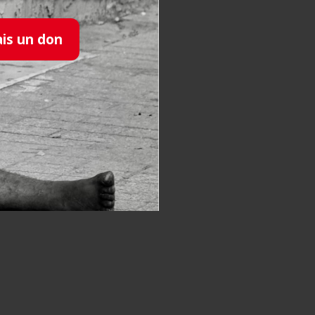
ais un don
rnational
s actes ; chaque geste
mière particulière. (…)