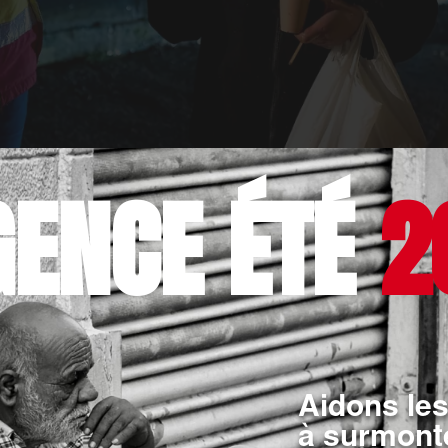
GENCE ÉTÉ
2
Des bénévoles en maraude à Mulhouse.
Crédit photo : @Florian Garcia / Ordre de Malte France
nce en quelques chiffres en 2025 :
de bénéficiaires
Aidons les
s
à surmonte