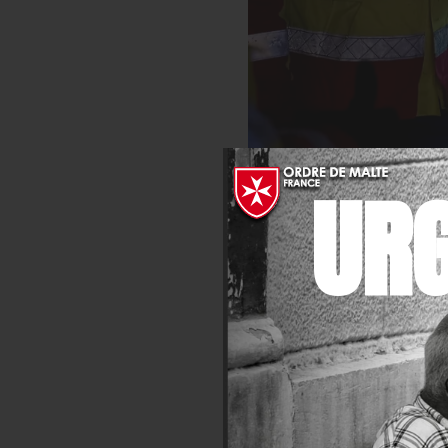
UR
L’Ordre de Malte Fra
730 000
prises en charge 
Plus de
100 délégations
Près de
15 000 bénévole