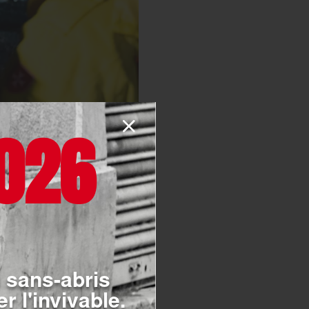
026
 sans-abris
r l'invivable.