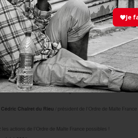
ces sanitaires et médico-sociaux
Je f
accompagnées au sein des établissements et services
ations
dans les hôpitaux et structures directement gérés à l’inte
ents dans les structures gérées
notre boussole, la source et la finalité de tous no
ême le plus simple, devient alors porteur d’une lu
Cédric Chalret du Rieu
/
président de l’Ordre de Malte France
 les actions de l’Ordre de Malte France possibles !