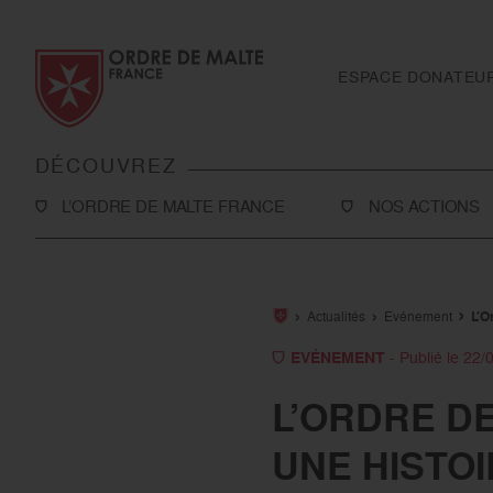
Aller au contenu
Aller à la recherche
Aller au menu
ESPACE DONATEU
DÉCOUVREZ
L’ORDRE DE MALTE FRANCE
NOS ACTIONS
L’Association
Solidarité
Notre histoire
Secourisme
Actualités
Evénement
L’O
Rapport d'activité et ressources
Sanitaire et médic
EVÉNEMENT
- Publié le 22/
financières
International
L’ORDRE DE
Notre présence en France
Toutes nos action
UNE HISTO
Notre présence à l’international