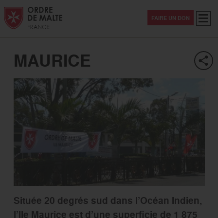
Aller au contenu
Aller à la recherche
Aller au menu
Menu
FAIRE UN DON
MAURICE
Située 20 degrés sud dans l’Océan Indien,
l’Ile Maurice est d’une superficie de 1 875