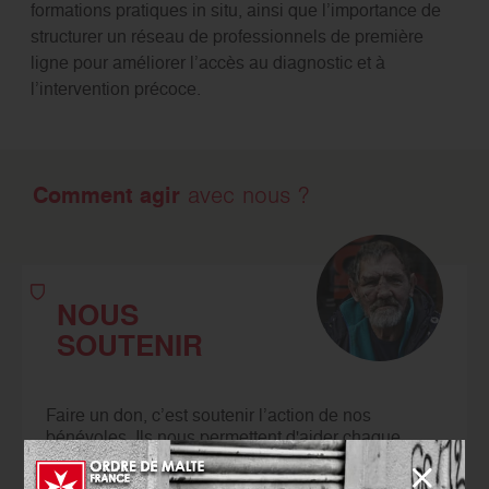
formations pratiques in situ, ainsi que l’importance de
structurer un réseau de professionnels de première
ligne pour améliorer l’accès au diagnostic et à
l’intervention précoce.
Comment agir
avec nous ?
NOUS
SOUTENIR
Faire un don, c’est soutenir l’action de nos
bénévoles. Ils nous permettent d'aider chaque
année des millions de personnes.