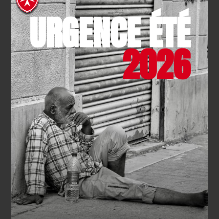
URGENCE ÉTÉ
JE FAIS UN DON
2026
DEVENIR
BÉNÉVOLE
Un engagement sur-mesure près de chez vous en
fonction de votre disponibilité et de vos aspirations.
JE M'ENGAGE