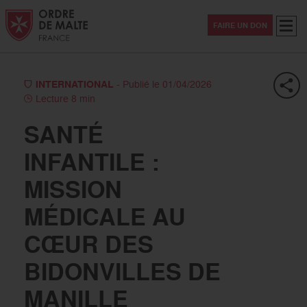
Aller au contenu
Aller à la recherche
Aller au menu
Menu
FAIRE UN DON
INTERNATIONAL
- Publié le 01/04/2026
Lecture 8 min
SANTÉ
INFANTILE :
MISSION
MÉDICALE AU
CŒUR DES
BIDONVILLES DE
MANILLE