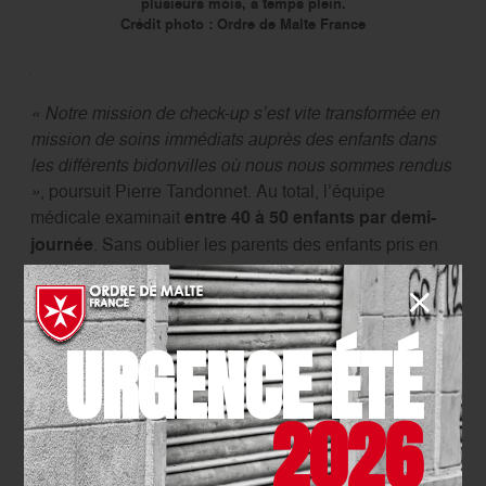
plusieurs mois, à temps plein.
Crédit photo : Ordre de Malte France
« Notre mission de check-up s’est vite transformée en
mission de soins immédiats auprès des enfants dans
les différents bidonvilles où nous nous sommes rendus
»
, poursuit Pierre Tandonnet. Au total, l’équipe
médicale examinait
entre 40 à 50 enfants par demi-
journée
. Sans oublier les parents des enfants pris en
charge par
Philippe Thery qui
voyait en moyenne une
trentaine d’adultes par jour.
« Cette mission est une illustration de notre
URGENCE ÉTÉ
engagement auprès des plus fragiles, elle redonne du
sens à notre vocation médicale. (…) Alors qu’ils n’ont
2026
rien, ces enfants nous ont donné ce qu’ils ont de plus
précieux : leur joie et leur sourire. Il faut vraiment les
aider et l’Ordre de Malte France poursuivra, j’espère