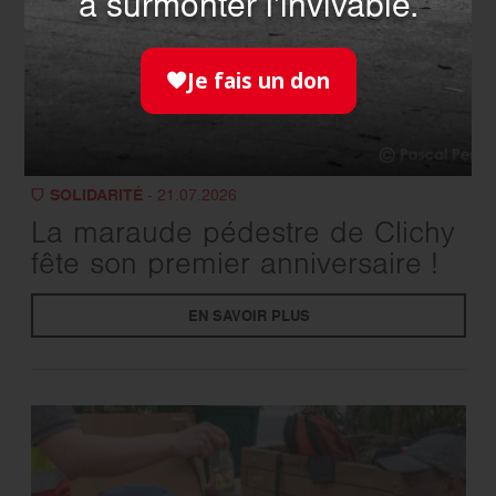
à surmonter l'invivable.
Je fais un don
SOLIDARITÉ
- 21.07.2026
La maraude pédestre de Clichy
fête son premier anniversaire !
EN SAVOIR PLUS