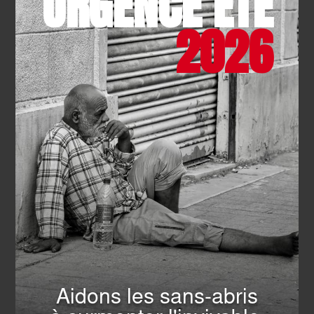
URGENCE ÉTÉ
2026
SOLIDARITÉ
- 22.07.2026
Camp des jeunes : handicap et
fraternité
EN SAVOIR PLUS
Aidons les sans-abris