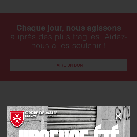
Chaque jour, nous agissons
auprès des plus fragiles. Aidez-
nous à les soutenir !
FAIRE UN DON
Actualités qui pourraient vous intéresser