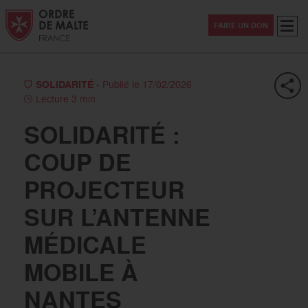
Aller au contenu
Aller à la recherche
Aller au menu
Menu
FAIRE UN DON
SOLIDARITÉ
- Publié le 17/02/2026
Lecture 3 min
SOLIDARITÉ :
COUP DE
PROJECTEUR
SUR L’ANTENNE
MÉDICALE
MOBILE À
NANTES