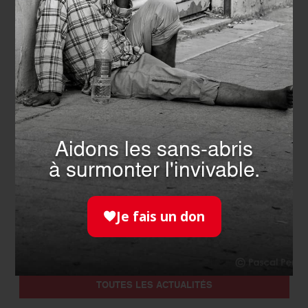
EVÉNEMENT
- 19.12.2025
Aidons les sans-abris
Les lumières de Noël de l’Ordre
à surmonter l'invivable.
de Malte France
EN SAVOIR PLUS
Je fais un don
TOUTES LES ACTUALITÉS