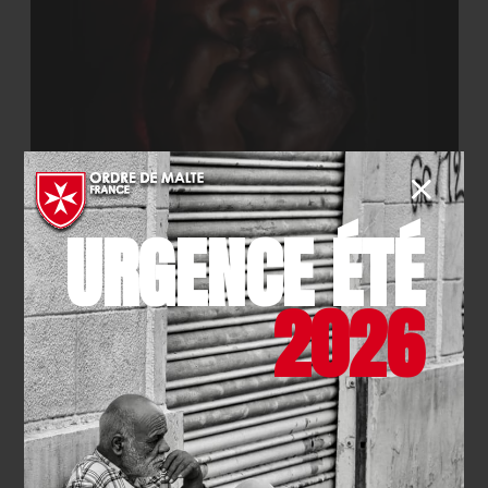
EVÉNEMENT
- 31.12.2025
URGENCE ÉTÉ
Journées mondiales de la lèpre
et des grandes maladies
2026
endémiques 2026
EN SAVOIR PLUS