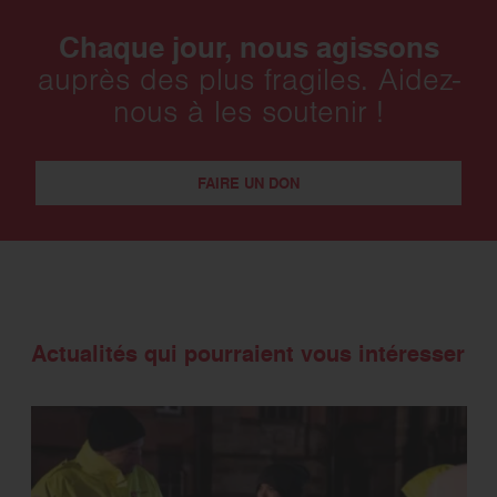
Chaque jour, nous agissons
auprès des plus fragiles. Aidez-
nous à les soutenir !
FAIRE UN DON
Actualités qui pourraient vous intéresser