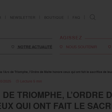
R
NEWSLETTER
BOUTIQUE
FAQ
AGISSEZ
NOTRE ACTUALITÉ
NOUS SOUTENIR
Faire un don
Philanthropie
s l’Arc de Triomphe, l’Ordre de Malte honore ceux qui ont fait le sacrifice de leur
o-social
Devenir partenaire
10/2025
Lecture 5 min
Legs, donations et
 DE TRIOMPHE, L’ORDRE 
assurances-vie
s
X QUI ONT FAIT LE SACR
Tous les moyens de nous
soutenir