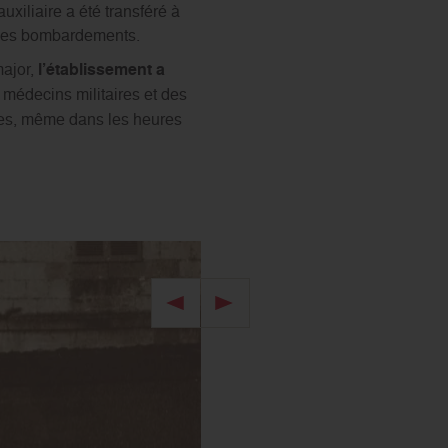
xiliaire a été transféré à
é les bombardements.
ajor,
l’établissement a
médecins militaires et des
bles, même dans les heures
Image précédente
Image suivante