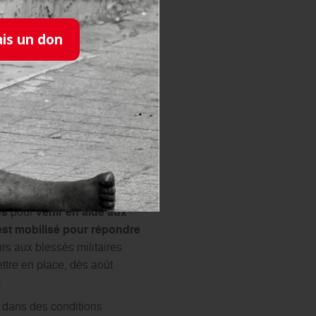
ais un don
aise des membres de l'Ordre
te France
e la Flamme du Soldat
es
pour
venir en aide aux
est mobilisé pour répondre
urs aux blessés militaires
tre en place, dès août
.
s dans des conditions