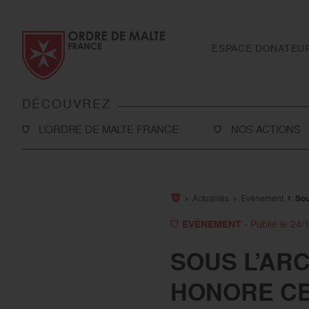
Aller au contenu
Aller à la recherche
Aller au menu
ESPACE DONATEU
DÉCOUVREZ
L’ORDRE DE MALTE FRANCE
NOS ACTIONS
L’Association
Solidarité
Notre histoire
Secourisme
Actualités
Evénement
Sou
Rapport d'activité et ressources
Sanitaire et médic
EVÉNEMENT
- Publié le 24/
financières
International
SOUS L’ARC
Notre présence en France
Toutes nos action
HONORE CEU
Notre présence à l’international