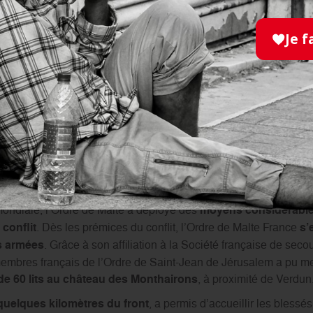
Je f
France Cédric CHALRET du RIEU ainsi que le président de l'Association franç
CHAPELLE ravivant la flamme du Soldat inconnu. Crédit photo : Ordre de Mal
 cœur du soin pendant la Grande Guerre
este, la participation de l’Ordre de Malte France au ravivage d
ontinuité historique de
service
et de
soin
.
ondiale, l’Ordre de Malte a déployé des
moyens considérabl
conflit
. Dès les prémices du conflit, l’Ordre de Malte France
s’
s armées
. Grâce à son affiliation à la Société française de seco
embres français de l’Ordre de Saint-Jean de Jérusalem a pu met
 de 60 lits au château des Monthairons
, à proximité de Verdun
quelques kilomètres du front
, a permis d’accueillir les blessé