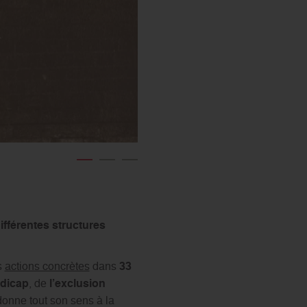
Dortoir de l'Hôpital auxiliaire n°41 à 
ifférentes structures
s
actions concrètes
dans
33
dicap
, de
l’exclusion
onne tout son sens à la