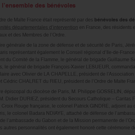
 l’ensemble des
bénévoles
rdre de Malte France était représenté par des
bénévoles des dél
nités départementales d’intervention
en France, des résidents e
aux et des Membres de l’Ordre.
re générale de la zone de défense et de sécurité de Paris, J
is représentant également le Conseil régional d’Ile-de-France,
t du Comité de la Flamme, le général de brigade Guillaume S
ris, le général de brigade François-Xavier LESUEUR, commanda
colaire avec Olivier de LA CHAPELLE, président de l’Associatio
et Cédric CHALRET du RIEU, président de l’Ordre de Malte Fra
 épiscopal du diocèse de Paris, M. Philippe GOSSELIN, déput
M. Didier DURIEZ, président du Secours Catholique – Caritas 
la Croix Rouge française, le colonel Patrick GINDRE, adjoint a
is, le colonel Badara NDIAYE, attaché de défense de l’ambas
 de l’ambassade du Gabon et de la Mission permanente de l’Or
autres personnalités ont également honoré cette cérémonie de