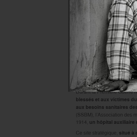
Le président de l'Ordre de Malte 
Souverain de Malte Olivier de LA 
L’Ordre de Malte au
Au-delà de la solennité du g
inconnu s’inscrit dans une c
Durant la Première Guerre m
blessés et aux victimes du 
aux besoins sanitaires de
(SSBM), l’Association des m
1914,
un hôpital auxiliaire
Ce site stratégique,
situé à 