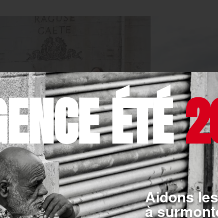
GENCE ÉTÉ
2
Aidons les
à surmonte