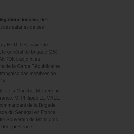
égations locales
, des
t des salariés de ses
érémy REDLER, maire du
 le général de brigade (2S)
ANTONI, adjoint au
nt de la Garde Républicaine
n française des membres de
nce.
é de la Manche, M. Frédéric
France, M. Philippe LE GALL,
u commandant de la Brigade
sade du Sénégal en France
dre Souverain de Malte près
 leur présence.