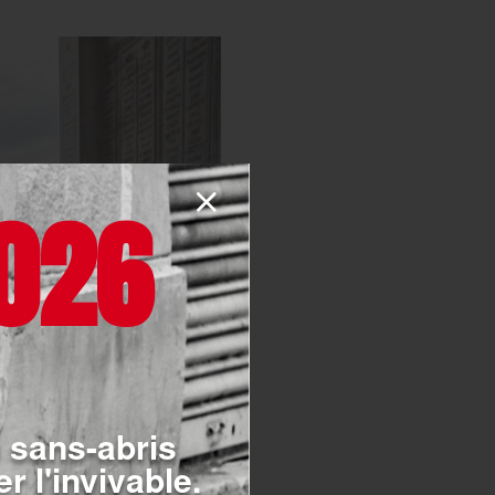
026
 sans-abris
r l'invivable.