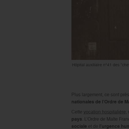
e. Crédit photo : Ordre de Malte France
Hôpital auxiliaire n°41 des “ch
Plus largement, ce sont prè
nationales de l’Ordre de M
Cette
vocation hospitalière
,
pays
. L’Ordre de Malte Fra
sociale
et de
l’urgence hum