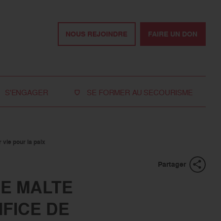
NOUS REJOINDRE
FAIRE UN DON
S'ENGAGER
SE FORMER AU SECOURISME
Devenir bénévole
Je réserve ma formation de secourisme
Devenir secouriste
Nos formations pour les particuliers
bénévole
 vie pour la paix
Nos formations pour les professionnels
Rejoindre la délégation
Partager
des jeunes
DE MALTE
Travailler avec nous
IFICE DE
Tous les moyens de