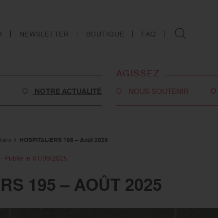
R
NEWSLETTER
BOUTIQUE
FAQ
AGISSEZ
NOTRE ACTUALITÉ
NOUS SOUTENIR
Faire un don
Philanthropie
iers
HOSPITALIERS 195 – Août 2025
o-social
Devenir partenaire
- Publié le 01/09/2025
Legs, donations et
RS 195 – AOÛT 2025
assurances-vie
s
Tous les moyens de nous
soutenir