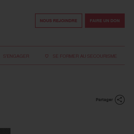
NOUS REJOINDRE
FAIRE UN DON
S'ENGAGER
SE FORMER AU SECOURISME
Devenir bénévole
Je réserve ma formation de secourisme
Devenir secouriste
Nos formations pour les particuliers
bénévole
Nos formations pour les professionnels
Rejoindre la délégation
Partager
des jeunes
Travailler avec nous
Tous les moyens de