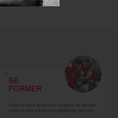
SE
FORMER
Faites le choix de devenir un acteur de sécurité
civile en vous formant aux gestes qui sauvent.