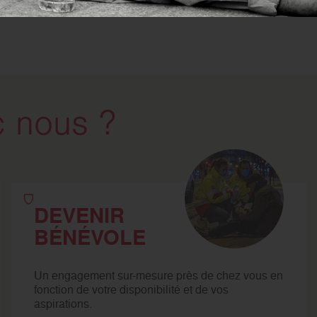
 nous ?
DEVENIR
BÉNÉVOLE
Un engagement sur-mesure près de chez vous en
fonction de votre disponibilité et de vos
aspirations.