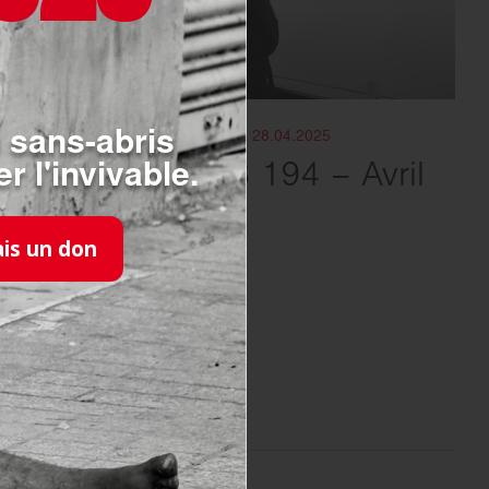
MAGAZINE HOSPITALIERS
- 28.04.2025
 sans-abris
r l'invivable.
HOSPITALIERS 194 – Avril
2025
ais un don
EN SAVOIR PLUS