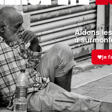
MAGAZINE HOSPITALIERS
- 14.11.2025
Aidons les
à surmonte
Hospitaliers 196 –
Novembre 2025
Je f
EN SAVOIR PLUS