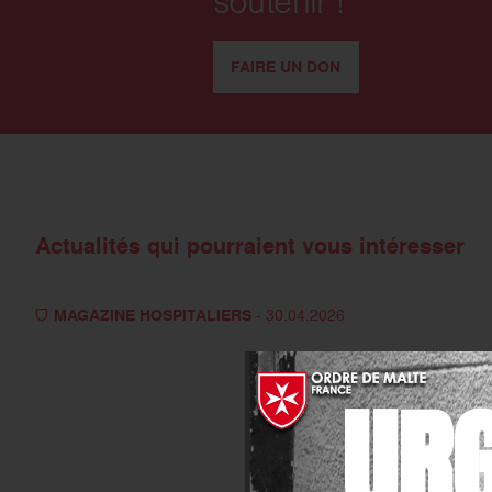
soutenir !
FAIRE UN DON
Actualités qui pourraient vous intéresser
MAGAZINE HOSPITALIERS
- 30.04.2026
UR