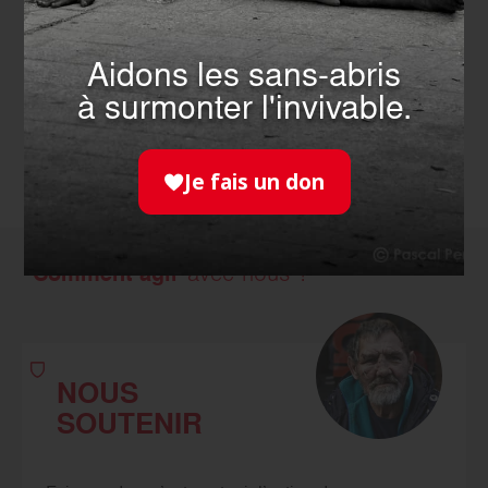
EN SAVOIR PLUS
Aidons les sans-abris
à surmonter l'invivable.
TOUTES LES ACTUALITÉS
Je fais un don
Comment agir
avec nous ?
NOUS
SOUTENIR