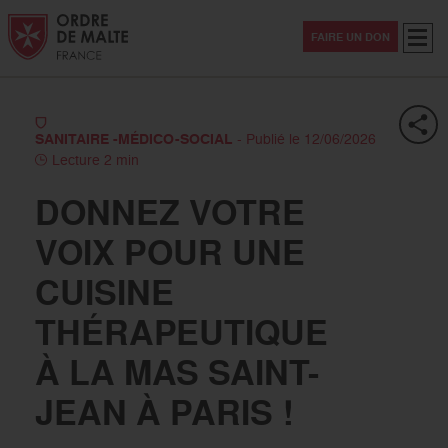
Aller au contenu
Aller à la recherche
Aller au menu
Menu
FAIRE UN DON
SANITAIRE -MÉDICO-SOCIAL
- Publié le 12/06/2026
Lecture 2 min
DONNEZ VOTRE
VOIX POUR UNE
CUISINE
THÉRAPEUTIQUE
À LA MAS SAINT-
JEAN À PARIS !