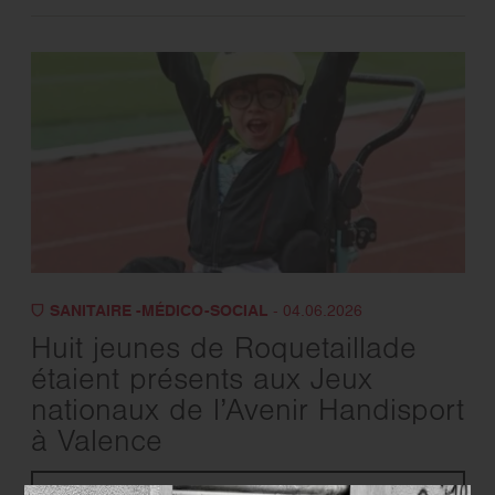
SANITAIRE -MÉDICO-SOCIAL
- 04.06.2026
Huit jeunes de Roquetaillade
étaient présents aux Jeux
nationaux de l’Avenir Handisport
à Valence
EN SAVOIR PLUS