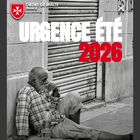
URGENCE ÉTÉ
2026
SANITAIRE -MÉDICO-SOCIAL
- 13.05.2026
Champions de France : les
judokas de la maison jeanne
d’arc brillent à Laon