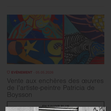
EVÉNEMENT
- 05.05.2026
Vente aux enchères des œuvres
de l’artiste-peintre Patricia de
Boysson
EN SAVOIR PLUS