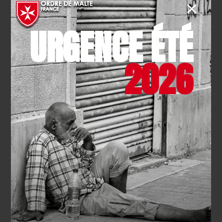
URGENCE ÉTÉ
2026
EVÉNEMENT
- 31.12.2025
Journées mondiales de la lèpre
et des grandes maladies
endémiques 2026
EN SAVOIR PLUS