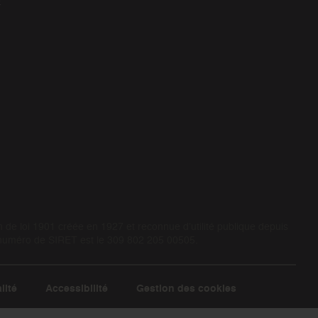
E
de loi 1901 créée en 1927 et reconnue d’utilité publique depuis
 numéro de SIRET est le 309 802 205 00505.
lité
Accessibilité
Gestion des cookies