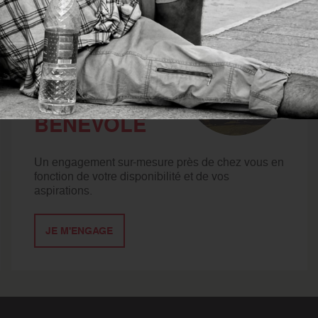
 nous ?
DEVENIR
BÉNÉVOLE
Un engagement sur-mesure près de chez vous en
fonction de votre disponibilité et de vos
aspirations.
JE M'ENGAGE