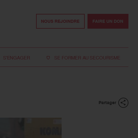
NOUS REJOINDRE
FAIRE UN DON
S'ENGAGER
SE FORMER AU SECOURISME
Devenir bénévole
Je réserve ma formation de secourisme
Devenir secouriste
Nos formations pour les particuliers
bénévole
Nos formations pour les professionnels
Rejoindre la délégation
Partager
des jeunes
Travailler avec nous
Tous les moyens de