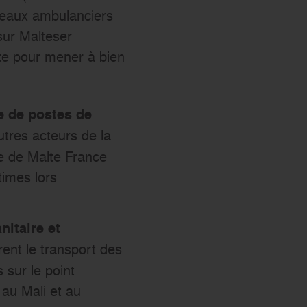
seaux ambulanciers
sur Malteser
lte pour mener à bien
e de postes de
utres acteurs de la
re de Malte France
times lors
nitaire et
rent le transport des
 sur le point
 au Mali et au