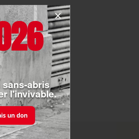
: l’Ordre de
onflit
026
t en Syrie au travers
 a assisté les
et développé un
née Conakry en 2015.
adagascar a préparé et
ffectées et la
 sans-abris
r l'invivable.
ais un don