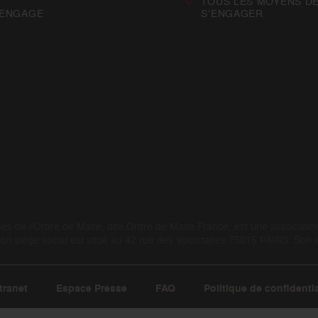
TOUS LES MOYENS D
’ENGAGE
S’ENGAGER
 de l’Ordre de Malte, dite Ordre de Malte France, est une association 
 siège social est situé au 42 rue des Volontaires 75015 PARIS. Son
tranet
Espace Presse
FAQ
Politique de confidentia