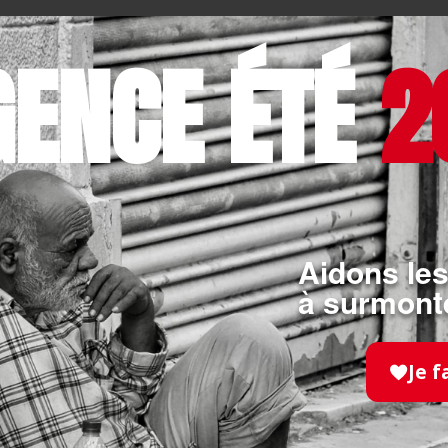
tivités d’urgence en cas de catastrophe ou de c
GENCE ÉTÉ
2
que actuellement dans l’aide aux réfugiés en Irak e
 mais également par des opérations spécifiques. Il
a Faso pendant la crise malienne de 2012 à 2013 
tion dans le cadre de l’épidémie d’Ebola en Gui
ternité Pavillon Sainte Fleur de Antananarivo à M
Malteser International dans l’aide aux populations a
rd de l’île après le passage du cyclone Enawo.
Aidons les
à surmonte
Je f