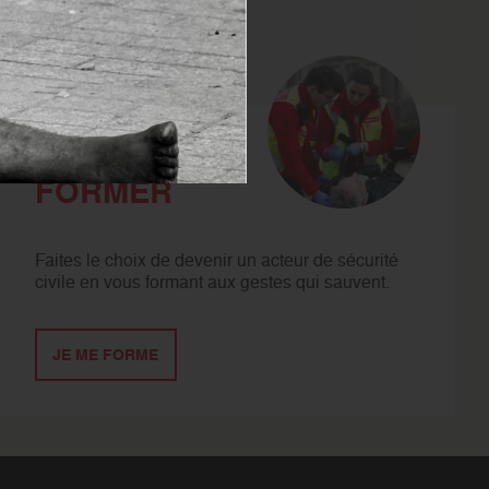
SE
FORMER
Faites le choix de devenir un acteur de sécurité
civile en vous formant aux gestes qui sauvent.
JE ME FORME