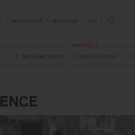
R
NEWSLETTER
BOUTIQUE
FAQ
AGISSEZ
NOTRE ACTUALITÉ
NOUS SOUTENIR
Faire un don
Philanthropie
co-social
Devenir partenaire
GENCE
Legs, donations et
assurances-vie
ns
Tous les moyens de nous
soutenir