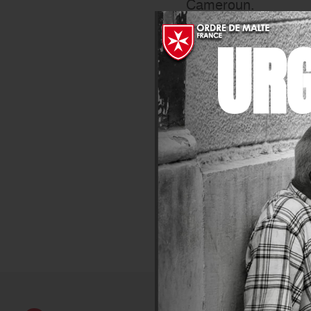
Cameroun.
Participer à des ac
UR
Malte France s’impli
de ses centres aidés
réfugiées au Burkin
programme de préven
En avril 2017, la ma
soutenu l’action de 
reconstruction du no