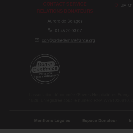
CONTACT SERVICE
JE M
RELATIONS DONATEURS
Aurore de Solages
01 45 20 93 07
don@ordredemaltefrance.org
L’association dénommée Œuvres Hospitalières Françaises
1928. Enregistrée sous le numéro RNA W751030610, son
Mentions Légales
Espace Donateur
In