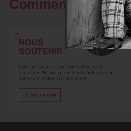
Comment agir
avec
NOUS
SOUTENIR
Faire un don, c’est soutenir l’action de nos
bénévoles. Ils nous permettent d'aider chaque
année des millions de personnes.
JE FAIS UN DON