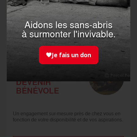
Faire un don, c’est soutenir l’action de nos
bénévoles. Ils nous permettent d'aider chaque
année des millions de personnes.
Aidons les sans-abris
à surmonter l'invivable.
JE FAIS UN DON
Je fais un don
DEVENIR
BÉNÉVOLE
Un engagement sur-mesure près de chez vous en
fonction de votre disponibilité et de vos aspirations.