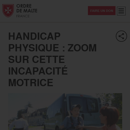
Aller au contenu
Aller à la recherche
Aller au menu
Menu
FAIRE UN DON
HANDICAP
PHYSIQUE : ZOOM
SUR CETTE
INCAPACITÉ
MOTRICE