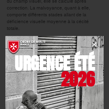
du champ visuel, elle se calcule après
correction. La malvoyance, quant à elle,
comporte différents stades allant de la
déficience visuelle moyenne à la cécité
totale.
La surdité est séparée en trois types : la
surdité de perception, la surdité de
transmission et la surdité mixte. L’Oto-Rhino-
URGENCE ÉTÉ
Laryngologiste, ou ORL, peut établir un
diagnostic.
2026
Devenir sourd ou aveugle peut être évité
dans certains cas. La détection précoce de
soucis d’audition ou de vision pourrait, sous
certaines conditions, limiter l’apparition d’un
handicap à long terme.
Le diagnostic est un