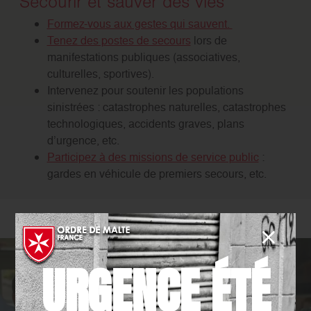
Secourir et sauver des vies
Formez-vous aux gestes qui sauvent.
Tenez des postes de secours
lors de
manifestations publiques (associatives,
culturelles, sportives).
Intervenez pour soutenir les populations
sinistrées : catastrophes naturelles, catastrophes
technologiques, accidents graves, plans
d’urgence, etc.
Participez à des missions de service public
:
gardes en véhicule de premiers secours, etc.
URGENCE ÉTÉ