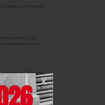
u Cambodge, a été construit
incipal est mis sur la
ces aux médecins locaux.
 intervient annuellement
limination de la lèpre.
026