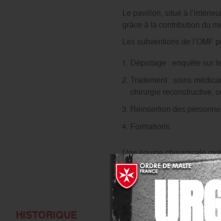
Le pavillon, situé à l’intéri
grâce à la contribution du m
Les subventions de l’OMF per
Dépistage : enquête sur le
Traitement : soins médicaux
chirurgie reconstructive,
Réinsertion des personnes
Formations.
Une équipe chirurgicale mo
pour la prise en charge des 
UR
HISTORIQUE