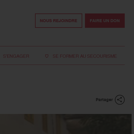
NOUS REJOINDRE
FAIRE UN DON
S'ENGAGER
SE FORMER AU SECOURISME
Devenir bénévole
Je réserve ma formation de secourisme
Devenir secouriste
Nos formations pour les particuliers
bénévole
Nos formations pour les professionnels
Rejoindre la délégation
Partager
des jeunes
Travailler avec nous
Tous les moyens de