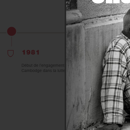
1981
1
Début de l’engagement de l’OMF au
Cambodge dans la lutte contre la Lèpre.