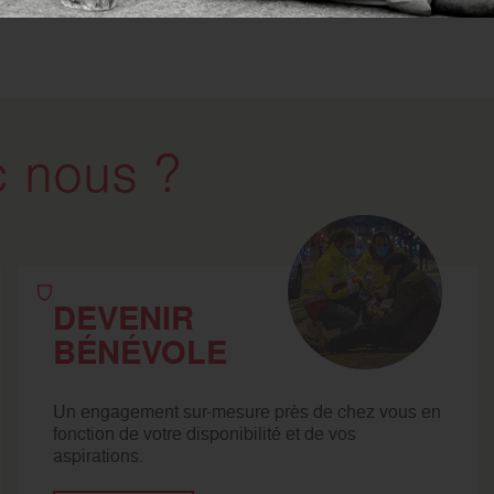
 nous ?
DEVENIR
BÉNÉVOLE
Un engagement sur-mesure près de chez vous en
fonction de votre disponibilité et de vos
aspirations.