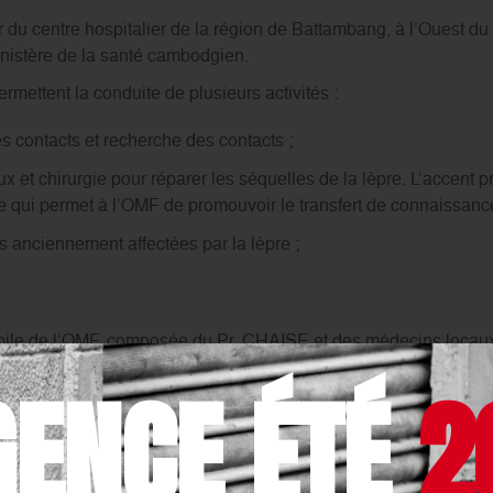
eur du centre hospitalier de la région de Battambang, à l’Ouest d
inistère de la santé cambodgien.
mettent la conduite de plusieurs activités :
s contacts et recherche des contacts ;
 et chirurgie pour réparer les séquelles de la lèpre. L’accent pr
 ce qui permet à l’OMF de promouvoir le transfert de connaissan
 anciennement affectées par la lèpre ;
bile de l’OMF, composée du Pr. CHAISE et des médecins locaux,
cas les plus complexes, dans le cadre du programme national d’é
GENCE ÉTÉ
2