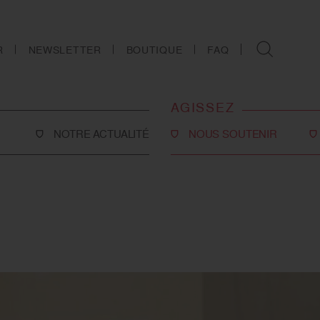
R
NEWSLETTER
BOUTIQUE
FAQ
AGISSEZ
NOTRE ACTUALITÉ
NOUS SOUTENIR
Faire un don
Philanthropie
co-social
Devenir partenaire
Legs, donations et
assurances-vie
ns
Tous les moyens de nous
soutenir