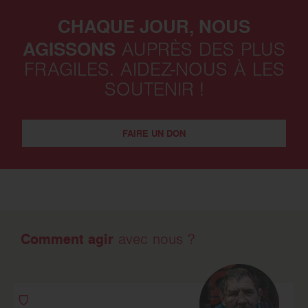
CHAQUE JOUR, NOUS
AGISSONS
AUPRÈS DES PLUS
FRAGILES. AIDEZ-NOUS À LES
SOUTENIR !
FAIRE UN DON
Comment agir
avec nous ?