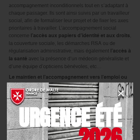
accompagnement inconditionnels tout en s’adaptant à
chaque passager. Ils sont ainsi suivis par un travailleur
social, afin de formaliser leur projet et de fixer les axes
prioritaires à travailler. L’accompagnement social
concerne
l’accès aux papiers d’identité et aux droits
,
la couverture sociale, les démarches RSA ou de
régularisation administrative, mais également
l’accès à
la santé
avec la présence d’un médecin généraliste et
d’une équipe d’opticiens bénévoles, etc…
Le maintien et l’accompagnement vers l’emploi ou
la formation professionnelle,
comme la rédaction de
CV et la prise de contact avec les spécialistes de
l’emploi et la
socialisation font également parties du
URGENCE ÉTÉ
programme de réinsertion. Les passagers sont
orientés
vers les accueils de jour parisiens et peuvent
participer à des activités, rencontrer des juristes, des
2026
référents sociaux, des agents administratifs de la
CPAM (Caisse Primaire d’Assurance Maladie).