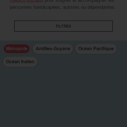
personnes handicapées, autistes ou dépendantes.
Établissements santé et médico-sociaux
Autisme
Handicap
FILTRES
Dépendance
Soins des enfants
Métropole
Antilles-Guyane
Océan Pacifique
Océan Indien