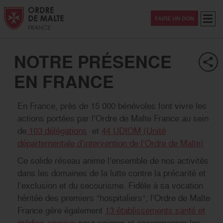
Aller au contenu
Aller à la recherche
Aller au menu
Menu
FAIRE UN DON
NOTRE PRÉSENCE
EN FRANCE
OK
En France, près de 15 000 bénévoles font vivre les
actions portées par l’Ordre de Malte France au sein
de
103 délégations
et
44 UDIOM (Unité
départementale d’intervention de l’Ordre de Malte)
Ce solide réseau anime l’ensemble de nos activités
dans les domaines de la lutte contre la précarité et
Solidarité
l’exclusion et du secourisme. Fidèle à sa vocation
héritée des premiers “hospitaliers”, l’Ordre de Malte
Secourisme
France gère également
13 établissements santé et
médico-sociaux
pour soigner et accompagner les