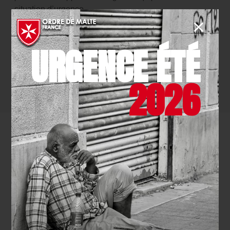
situation d’urgence.
À noter :
des modules de mise à jour des compétences
URGENCE ÉTÉ
acquises lors de nos formations sont également
disponible
(formation continue).
2026
Pour les personnes en situation de handicap,
nous contacter (contact ci-dessous).