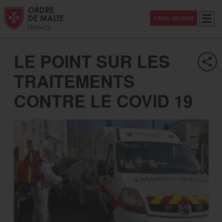
Aller au contenu
Aller à la recherche
Aller au menu
Menu
FAIRE UN DON
LE POINT SUR LES
TRAITEMENTS
CONTRE LE COVID 19