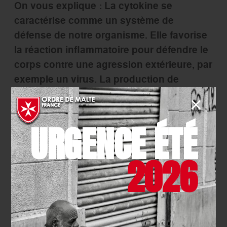
On vous explique : La cytokine se
caractérise comme un système de
défense de notre organisme. Elle favorise
la réaction inflammatoire pour défendre le
corps contre une agression extérieure, par
exemple un virus. La production de
cytokines peut augmenter radicalement
chez les patients gravement touchés par
le Sars CoV-2. Il s’agit d’un orage de
URGENCE ÉTÉ
cytokines.
2026
En partant de ce postulat, des essais sont
menés par la société de biotechnologie
Abivax. Leur candidat médicament est le
ABX464, présenté par le Dr Eric Cua,
infectiologue au CHU de Nice. Il s’agit du