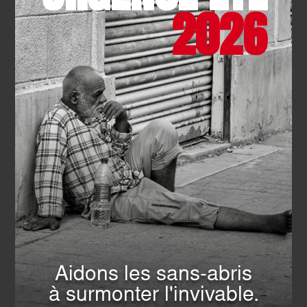
2026
SANITAIRE -MÉDICO-SOCIAL
- 12.06.2026
Donnez votre voix pour une
cuisine thérapeutique à la MAS
Saint-Jean à Paris !
EN SAVOIR PLUS
Aidons les sans-abris
à surmonter l'invivable.