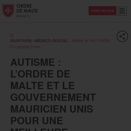
Aller au contenu
Aller à la recherche
Aller au menu
Menu
FAIRE UN DON
SANITAIRE -MÉDICO-SOCIAL
- Publié le 19/11/2025
Lecture 3 min
AUTISME :
L’ORDRE DE
MALTE ET LE
GOUVERNEMENT
MAURICIEN UNIS
POUR UNE