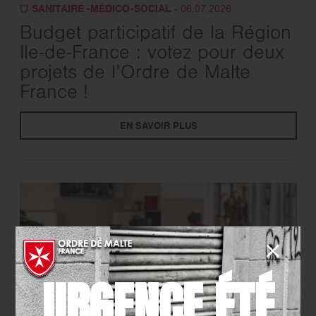
SANITAIRE -MÉDICO-SOCIAL
- 06.07.2026
Budget participatif de la Région
Ile-de-France : votez pour deux
projets de l’Ordre de Malte
France !
EN SAVOIR PLUS
URGENCE ÉTÉ