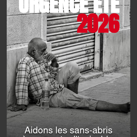
URGENCE ÉTÉ
2026
SECOURISME
- 04.08.2026
Face aux incendies, la
mobilisation de tous a fait la
différence : merci
EN SAVOIR PLUS
Aidons les sans-abris