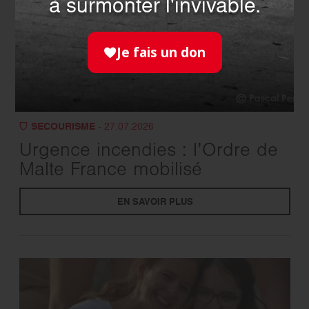
à surmonter l'invivable.
Je fais un don
SECOURISME
- 27.07.2026
Urgence incendies : l’Ordre de
Malte France mobilisé
EN SAVOIR PLUS