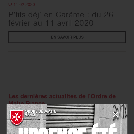
11.02.2020
P’tits déj’ en Carême : du 26
février au 11 avril 2020
EN SAVOIR PLUS
Les dernières actualités de l'Ordre de
Malte France