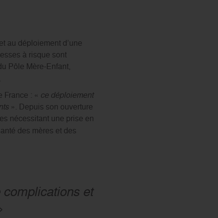
 et au déploiement d’une
esses à risque sont
n du Pôle Mère-Enfant,
.
e France : «
ce déploiement
nts
». Depuis son ouverture
es nécessitant une prise en
santé des mères et des
complications et
»