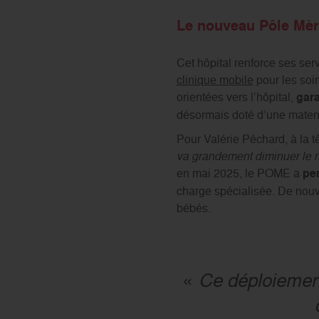
Le nouveau Pôle Mèr
Cet hôpital renforce ses se
clinique mobile
pour les soi
orientées vers l’hôpital,
gara
désormais doté d’une materni
Pour Valérie Péchard, à la tê
va grandement diminuer le n
en mai 2025, le POME a
pe
charge spécialisée. De nouve
bébés.
Ce déploiement
«