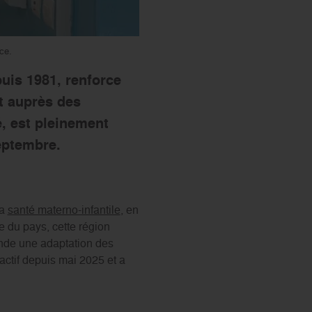
ce.
puis 1981, renforce
t auprès des
, est pleinement
eptembre.
la
santé materno-infantile
, en
e du pays, cette région
nde une adaptation des
actif depuis mai 2025 et a