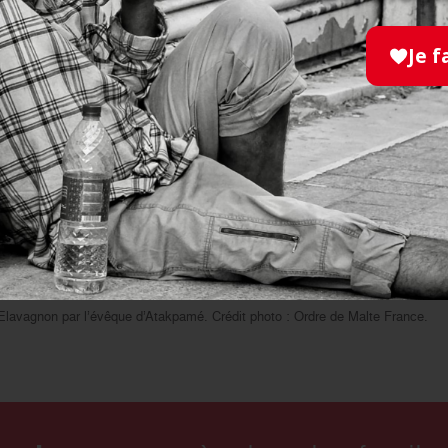
Je f
d’Elavagnon par l’évêque d’Atakpamé. Crédit photo : Ordre de Malte France.