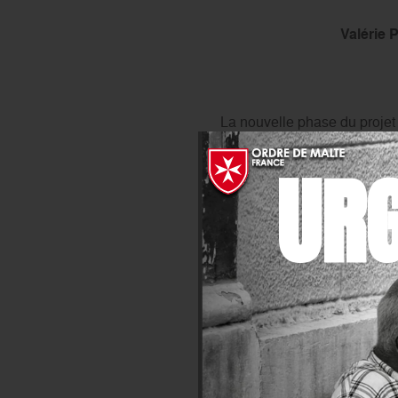
Valérie 
La nouvelle phase du projet
présence du ministre togolai
UR
nombreuses autorités. La cé
également
consacré la chap