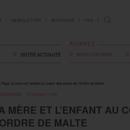
R
NEWSLETTER
BOUTIQUE
FAQ
AGISSEZ
NOTRE ACTUALITÉ
NOUS SOUTENIR
Faire un don
Philanthropie
 Togo, la mère et l’enfant au cœur des soins de l’Ordre de Malte
o-social
Devenir partenaire
e 22/09/2025
Lecture 3 min
Legs, donations et
LA MÈRE ET L’ENFANT AU 
assurances-vie
s
’ORDRE DE MALTE
Tous les moyens de nous
soutenir