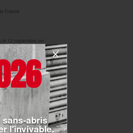
lte France
s le 12 septembre, en
alte, ainsi que de
026
 par l’évêque d’Atakpamé, a
anonisé.
 sans-abris
r l'invivable.