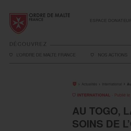
Aller au contenu
Aller à la recherche
Aller au menu
ESPACE DONATEU
DÉCOUVREZ
L’ORDRE DE MALTE FRANCE
NOS ACTIONS
L’Association
Solidarité
Notre histoire
Secourisme
Actualités
International
Au
Rapport d'activité et ressources
Sanitaire et médic
INTERNATIONAL
- Publié l
financières
International
AU TOGO, 
Notre présence en France
Toutes nos action
SOINS DE L
Notre présence à l’international