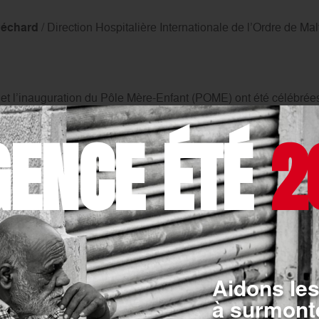
Péchard
/
Direction Hospitalière Internationale de l’Ordre de Ma
 et l’inauguration du Pôle Mère-Enfant (POME) ont été célébrée
s de la Santé, du président et de l’ambassadeur de l’Ordre de M
GENCE ÉTÉ
2
rémonie, marquée par une messe et la bénédiction du bâtiment
elle de l’hôpital au nom de Saint Carlo Acutis
, récemment c
Aidons les
à surmonte