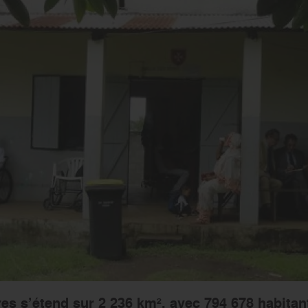
es s’étend sur 2 236 km², avec 794 678 habitan