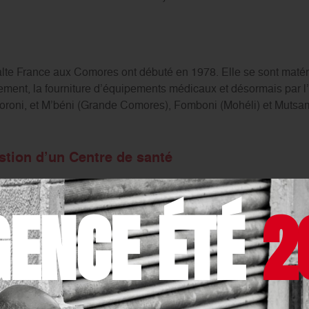
lte France aux Comores ont débuté en 1978. Elle se sont matéri
nement, la fourniture d’équipements médicaux et désormais par 
Moroni, et M’béni (Grande Comores), Fomboni (Mohéli) et Muts
estion d’un Centre de santé
ons, l’Ordre de Malte France étudie actuellement la prise en gesti
GENCE ÉTÉ
2
e de M’rémani, dans le sud de l’ile d’Anjouan, qui dessert une