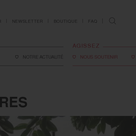
R
NEWSLETTER
BOUTIQUE
FAQ
AGISSEZ
NOTRE ACTUALITÉ
NOUS SOUTENIR
Faire un don
Philanthropie
co-social
Devenir partenaire
ORES
Legs, donations et
assurances-vie
ns
Tous les moyens de nous
soutenir