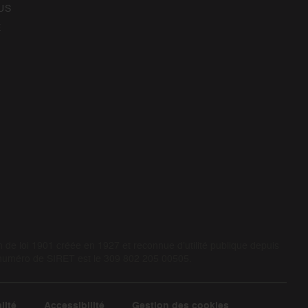
US
E
de loi 1901 créée en 1927 et reconnue d’utilité publique depuis
 numéro de SIRET est le 309 802 205 00505.
lité
Accessibilité
Gestion des cookies