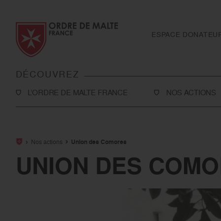
Aller au contenu
Aller à la recherche
Aller au menu
ESPACE DONATEU
DÉCOUVREZ
L’ORDRE DE MALTE FRANCE
NOS ACTIONS
L’Association
Solidarité
Notre histoire
Secourisme
Nos actions
Union des Comores
Rapport d'activité et ressources financières
Sanitaire et médi
UNION DES COM
Notre présence en France
International
Notre présence à l’international
Toutes nos actio
Le réseau Ordre de Malte