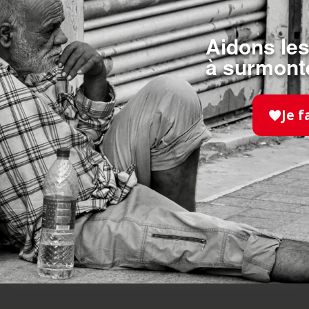
 nous ?
Aidons les
à surmonte
Je f
DEVENIR
BÉNÉVOLE
Un engagement sur-mesure près de chez vous en
fonction de votre disponibilité et de vos
aspirations.
JE M'ENGAGE