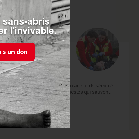
 sans-abris
r l'invivable.
ais un don
SE
FORMER
Faites le choix de devenir un acteur de sécurité
civile en vous formant aux gestes qui sauvent.
JE ME FORME