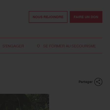
NOUS REJOINDRE
FAIRE UN DON
S'ENGAGER
SE FORMER AU SECOURISME
Devenir bénévole
Je réserve ma formation de secourisme
Devenir secouriste
Nos formations pour les particuliers
bénévole
Nos formations pour les professionnels
Rejoindre la délégation
Partager
des jeunes
Travailler avec nous
Tous les moyens de