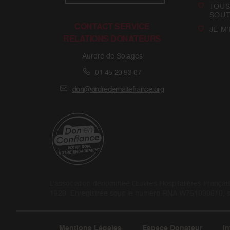
TOUS
SOUT
CONTACT SERVICE
JE M
RELATIONS DONATEURS
Aurore de Solages
01 45 20 93 07
don@ordredemaltefrance.org
L’association dénommée Œuvres Hospitalières Françaises
1928. Enregistrée sous le numéro RNA W751030610, son
Mentions Légales
Espace Donateur
In