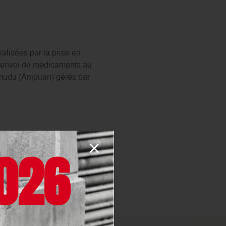
alisées par la prise en
l’envoi de médicaments au
amudu (Anjouan) gérés par
on ainsi que le
026
 population de près de