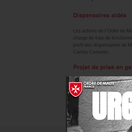
Dispensaires aidés
Les actions de l’Ordre de Ma
charge de frais de fonction
profit des dispensaires de 
Caritas Comores.
Projet de prise en g
Suite à plusieurs sollicitati
UR
développement du dispensair
70.000 habitants.