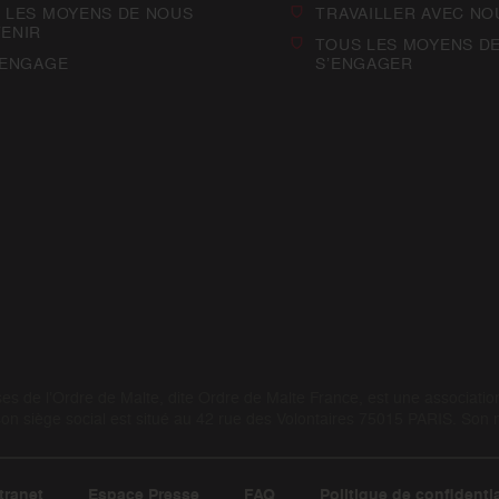
 LES MOYENS DE NOUS
TRAVAILLER AVEC NO
ENIR
TOUS LES MOYENS D
’ENGAGE
S’ENGAGER
 de l’Ordre de Malte, dite Ordre de Malte France, est une association 
 siège social est situé au 42 rue des Volontaires 75015 PARIS. Son
tranet
Espace Presse
FAQ
Politique de confidentia