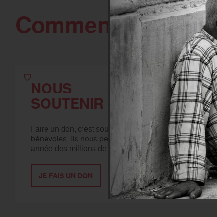
Comment agir
avec
NOUS
SOUTENIR
Faire un don, c’est soutenir l’action de nos
bénévoles. Ils nous permettent d'aider chaque
année des millions de personnes.
JE FAIS UN DON