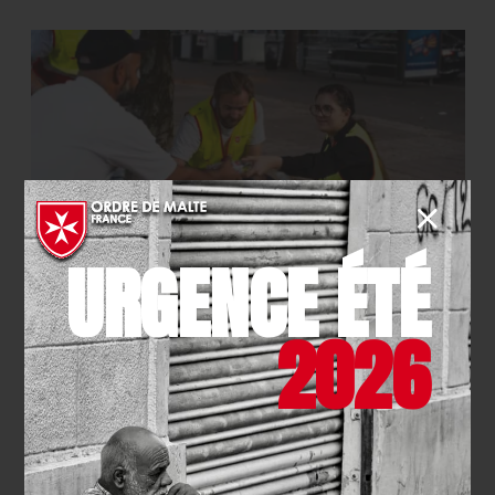
URGENCE ÉTÉ
SOLIDARITÉ
- 21.07.2026
La maraude pédestre de Clichy
2026
fête son premier anniversaire !
EN SAVOIR PLUS