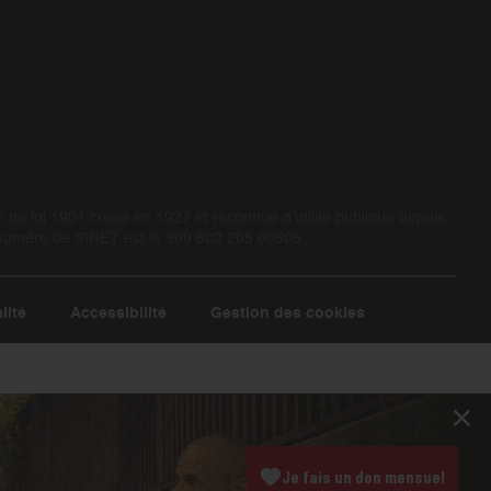
de loi 1901 créée en 1927 et reconnue d’utilité publique depuis
 numéro de SIRET est le 309 802 205 00505.
lité
Accessibilité
Gestion des cookies
Je fais un don mensuel