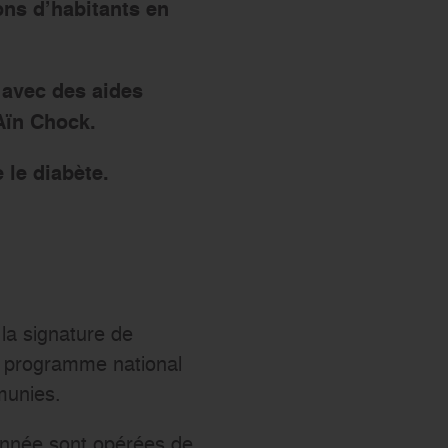
s’engager
ons d’habitants en
 avec des aides
’Aïn Chock.
 le diabète.
 la signature de
n programme national
munies.
année sont opérées de