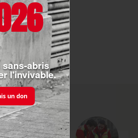
026
 kits cataracte ont été
rurgical et des
matériel envoyé par
x de mise en place
 sans-abris
r l'invivable.
ais un don