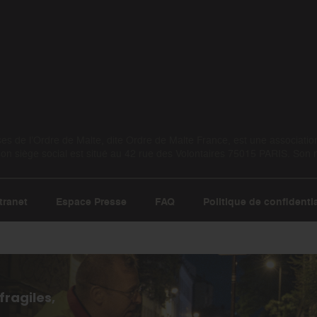
 de l’Ordre de Malte, dite Ordre de Malte France, est une association 
 siège social est situé au 42 rue des Volontaires 75015 PARIS. Son
tranet
Espace Presse
FAQ
Politique de confidentia
fragiles,