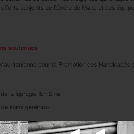
 efforts conjoints de l’Ordre de Malte et des équi
ions soutenues
n Mauritanienne pour la Promotion des Handicapés
de la léprogie Ibn Sina
de soins généraux