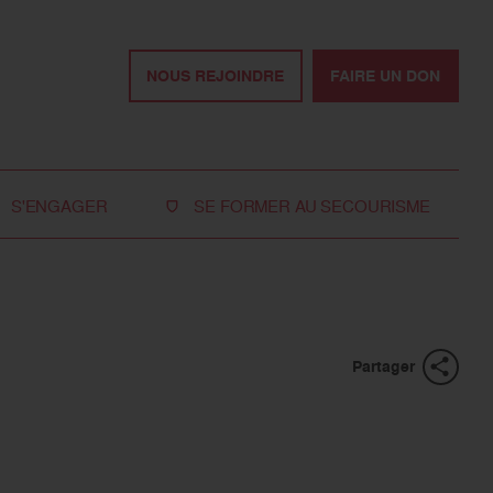
NOUS REJOINDRE
FAIRE UN DON
S'ENGAGER
SE FORMER AU SECOURISME
Devenir bénévole
Je réserve ma formation de secourisme
Devenir secouriste
Nos formations pour les particuliers
bénévole
Nos formations pour les professionnels
Rejoindre la délégation
Partager
des jeunes
Travailler avec nous
Tous les moyens de