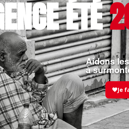
GENCE ÉTÉ
2
amme national de lutte contre la cécité évitable, 40
ue kit comprend des médicaments, du matériel chi
res et permet l’opération de plusieurs patients. Le 
s la prise en charge de 167 patients, avec un tau
ire de 100%.
Aidons les
à surmonte
Je f
 nous ?