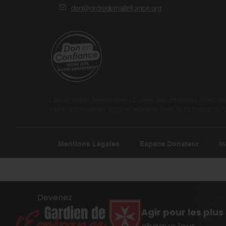
don@ordredemaltefrance.org
L’association dénommée Œuvres Hospitalières Françaises
1928. Enregistrée sous le numéro RNA W751030610, son
Mentions Légales
Espace Donateur
In
Devenez
Agir pour les plus 