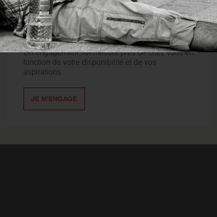
DEVENIR
BÉNÉVOLE
Un engagement sur-mesure près de chez vous en
fonction de votre disponibilité et de vos
aspirations.
JE M'ENGAGE