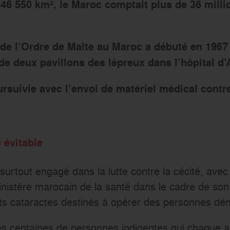
446 550 km², le Maroc comptait plus de 36 milli
 de l’Ordre de Malte au Maroc a débuté en 1967
 de deux pavillons des lépreux dans l’hôpital d
ursuivie avec l’envoi de matériel médical contre
é évitable
surtout engagé dans la lutte contre la cécité, avec
inistère marocain de la santé dans le cadre de so
 kits cataractes destinés à opérer des personnes dé
des centaines de personnes indigentes qui chaque 