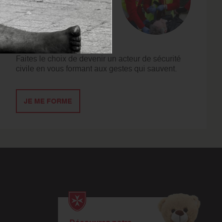
SE
FORMER
Faites le choix de devenir un acteur de sécurité
civile en vous formant aux gestes qui sauvent.
JE ME FORME