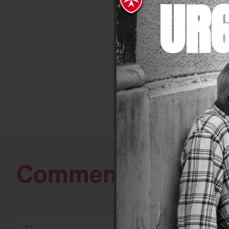
UR
Dans le cadre du progr
envoyés en 2025. Chaq
lentilles post-opératoi
l’OMF en 2025 a permi
d’implants intro ocula
Comment agir
avec