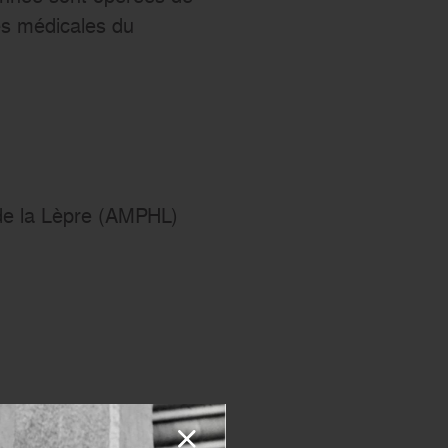
pes médicales du
 de la Lèpre (AMPHL)