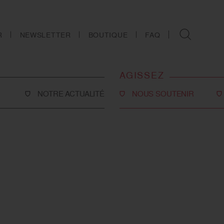
R
NEWSLETTER
BOUTIQUE
FAQ
AGISSEZ
NOTRE ACTUALITÉ
NOUS SOUTENIR
Faire un don
Philanthropie
co-social
Devenir partenaire
Legs, donations et
assurances-vie
ns
Tous les moyens de nous
soutenir