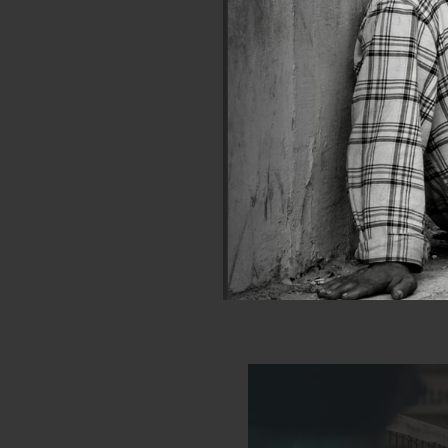
Les rési
impatience et