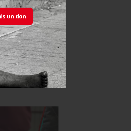
ais un don
rnée avec
de se dépasser