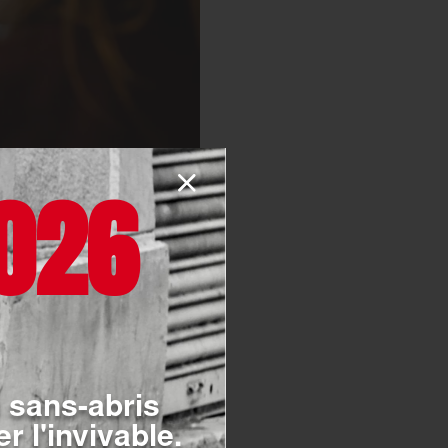
026
- Ordre de Malte France
e reconnaissance des
œuvre auprès des plus
liens renforcés entre
 sans-abris
r l'invivable.