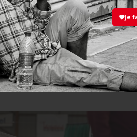
Je f
dents du Foyer Jeanne d’Arc attendent cette jou
 depuis longtemps. L’idée de faire du sport et 
ensemble les réjouit et les motive.
Julien Pain
/
Directeur de la Maison Jeanne-d'Arc