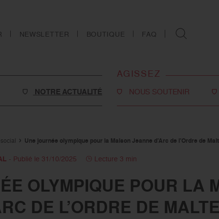
R
NEWSLETTER
BOUTIQUE
FAQ
AGISSEZ
NOTRE ACTUALITÉ
NOUS SOUTENIR
Faire un don
Philanthropie
social
Une journée olympique pour la Maison Jeanne d’Arc de l’Ordre de Mal
o-social
Devenir partenaire
AL
- Publié le 31/10/2025
Lecture 3 min
Legs, donations et
ÉE OLYMPIQUE POUR LA 
assurances-vie
s
ARC DE L’ORDRE DE MALT
Tous les moyens de nous
soutenir