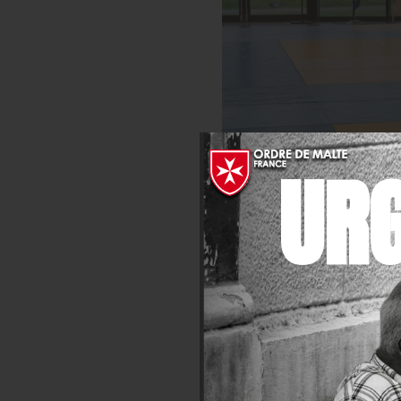
UR
Quelques résidents d'un foyer méd
Au-delà de la performance, c
capacités de chacun. Elle pa
fragiles dans
le secteur m
résidents, personnels et bén