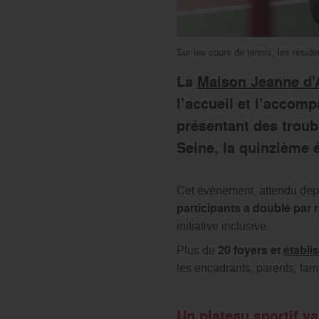
Sur les cours de tennis, les résid
La
Maison Jeanne d’
l’accueil et l’accom
présentant des troubl
Seine, la quinzième 
Cet événement, attendu depu
participants a doublé par 
initiative inclusive.
Plus de
20 foyers et
établi
les encadrants, parents, fam
Un plateau sportif va