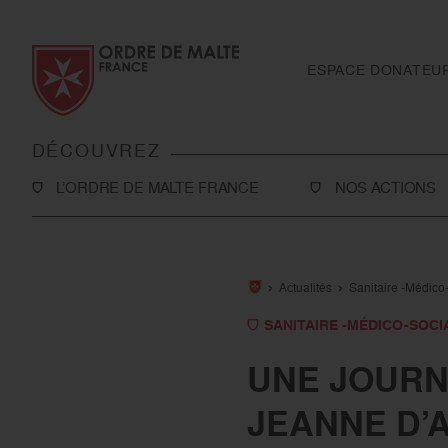
Aller au contenu
Aller à la recherche
Aller au menu
ESPACE DONATEU
DÉCOUVREZ
L’ORDRE DE MALTE FRANCE
NOS ACTIONS
L’Association
Solidarité
Notre histoire
Secourisme
Actualités
Sanitaire -Médico-
Rapport d'activité et ressources
Sanitaire et médic
SANITAIRE -MÉDICO-SOCI
financières
International
UNE JOURN
Notre présence en France
Toutes nos action
JEANNE D’
Notre présence à l’international