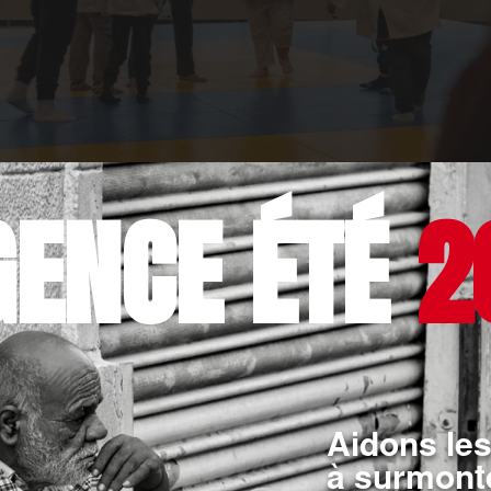
GENCE ÉTÉ
2
ico-social s'essayent aux pratiques du judo. Crédit photo : Côme de Blanpré 
ette journée a été un véritable temps de fête, d’inclusion et d
rticipe pleinement à la mission de l’Ordre de Malte France, qui
édico-social
. Les visages souriants, les applaudissements, les 
Aidons les
évoles ont rendu cette journée inoubliable.
à surmonte