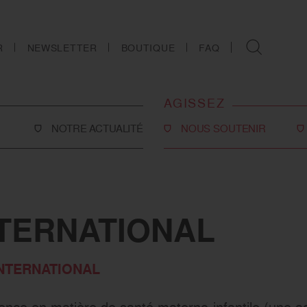
R
NEWSLETTER
BOUTIQUE
FAQ
AGISSEZ
NOTRE ACTUALITÉ
NOUS SOUTENIR
Faire un don
Philanthropie
co-social
Devenir partenaire
NTERNATIONAL
Legs, donations et
assurances-vie
INTERNATIONAL
ns
Tous les moyens de nous
soutenir
ence en matière de santé materno-infantile (une ac