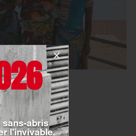
026
IONAL
 sans-abris
 lèpre
r l'invivable.