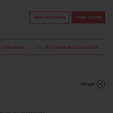
NOUS REJOINDRE
FAIRE UN DON
S'ENGAGER
SE FORMER AU SECOURISME
Devenir bénévole
Je réserve ma formation de secourisme
Devenir secouriste
Nos formations pour les particuliers
bénévole
Nos formations pour les professionnels
Rejoindre la délégation
Partager
des jeunes
Travailler avec nous
Tous les moyens de
tivité qui représente