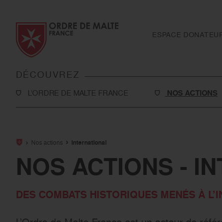
Aller au contenu
Aller à la recherche
Aller au menu
ESPACE DONATEU
DÉCOUVREZ
L’ORDRE DE MALTE FRANCE
NOS ACTIONS
L’Association
Solidarité
Notre histoire
Secourisme
Nos actions
International
Rapport d'activité et ressources financières
Sanitaire et médi
NOS ACTIONS - I
Notre présence en France
International
DES COMBATS HISTORIQUES MENÉS À L’
Notre présence à l’international
Toutes nos actio
Le réseau Ordre de Malte
L’Ordre de Malte France est un acteur de référ