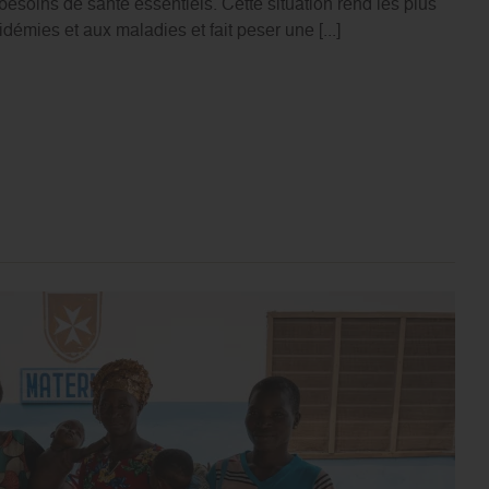
esoins de santé essentiels. Cette situation rend les plus
émies et aux maladies et fait peser une [...]