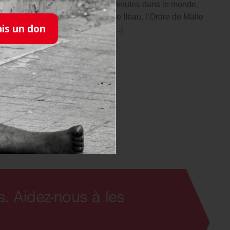
elle personne toutes les deux minutes dans le monde,
eur historique impliqué contre ce fléau, l’Ordre de Malte
ais un don
s touchés par la lèpre via des [...]
s. Aidez-nous à les