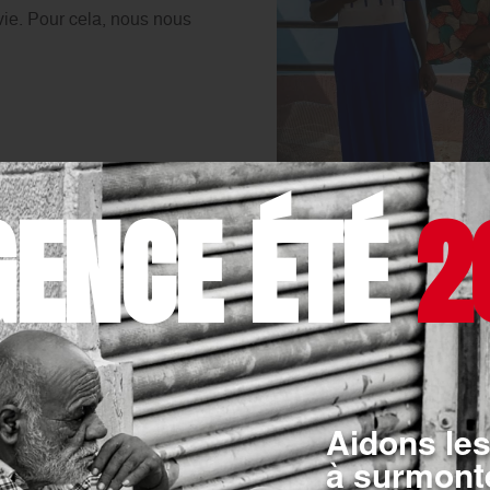
vie. Pour cela, nous nous
GENCE ÉTÉ
2
NOS ACTIONS - INTERNAT
Aidons les
Lutte contre la
à surmonte