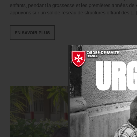
enfants, pendant la grossesse et les premières années de 
appuyons sur un solide réseau de structures offrant des [...]
EN SAVOIR PLUS
UR