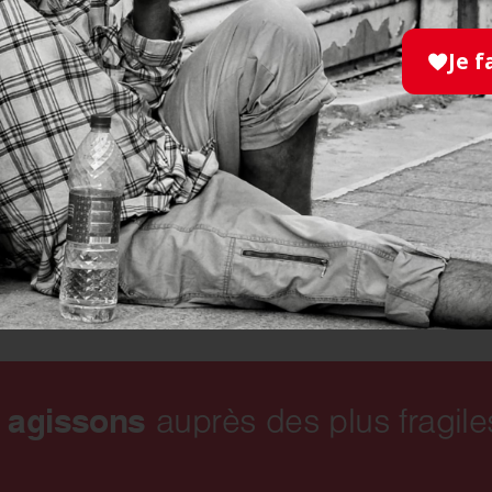
La lèpre contamine une nouv
dont 15 à 20 % d’enfants. Act
Je f
France intervient dans 11 pay
EN SAVOIR PLUS
s agissons
auprès des plus fragile