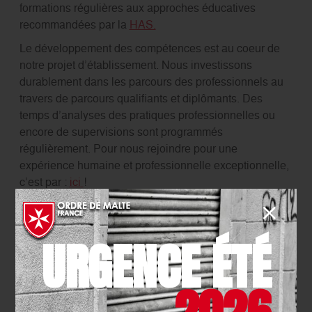
formations régulières aux approches éducatives
recommandées par la
HAS.
Le développement des compétences est au coeur de
notre projet d’établissement. Nous investissons
durablement dans les parcours des professionnels au
travers de parcours qualifiants et diplômants. Des
temps d’analyses des pratiques professionnelles ou
encore de supervisions sont programmés
régulièrement. Pour nous rejoindre pour une
expérience humaine et professionnelle exceptionnelle,
c’est par :
ici
!
Le saviez-vous : la Maison Notre Dame de Philerme est
le camp de base de l’EMA 74
(
Equipe Mobile Autisme
URGENCE ÉTÉ
de Haute Savoie
) ?