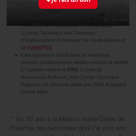
la Santé.
adhérent d’Autisme France, de
l’ARAPI
(Association pour la Recherche sur l’Autisme et la
Prévention des Inadaptations), du
CTDESI
(Conseil Technique des Directeurs
d’Etablissement et Services) de Haute-Savoie et
de
l’UNIOPSS
.
Il est également inscrit dans de nombreux
réseaux, professionnels médico-sociaux et relatifs
à l’autisme comme le
CRA
(Centre de
Ressources Autisme), et le Comité Technique
Régional sur l’Autisme piloté par l’ARS Auvergne
Rhône Alpes.
En 20 ans à la Maison Notre-Dame de
Philerme, les personnes dont j’ai pris soin