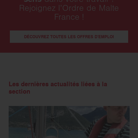
dans votre travail ?
Rejoignez l’Ordre de Malte
France !
DÉCOUVREZ TOUTES LES OFFRES D'EMPLOI
Les dernières actualités liées à la
section