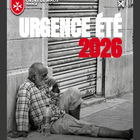
Comment obtenir une aide
URGENCE ÉTÉ
alimentaire et sociale avec
le CCAS
2026
De nombreux français sont dans des situations
financières ne plus en plus compliquées et peinent à
terminer leur fin de mois pour se nourrir correctement
ainsi que leurs enfants.
C’est pourquoi les banques
alimentaires connaissent une influence croissante
.
Pour obtenir une aide alimentaire,
vous pouvez
vous rendre au CCAS ou CIAS
(Centre (Inter)
Communal d’Action Sociale) de votre commune qui
pourra vous diriger vers un travailleur social. Cet
entretien permettra de faire un point sur votre situation
générale afin de définir les aides sociales auxquelles
vous avez le droit (on peut citer par exemple
la
complémentaire santé solidaire
). De plus, une aide