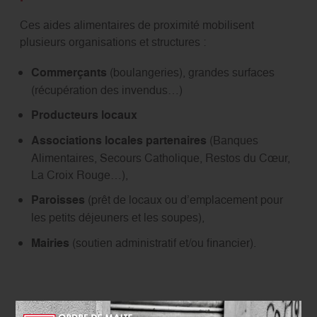
Ces aides alimentaires de proximité mobilisent
plusieurs organisations et structures :
Commerçants
(boulangeries), grandes surfaces
(récupération des invendus…)
Producteurs locaux
Associations locales partenaires
(Banques
Alimentaires, Secours Catholique, Restos du Cœur,
La Croix Rouge…),
Paroisses
(prêt de locaux ou d’emplacement pour
les petits déjeuners et les soupes),
Mairies
(soutien administratif et/ou financier).