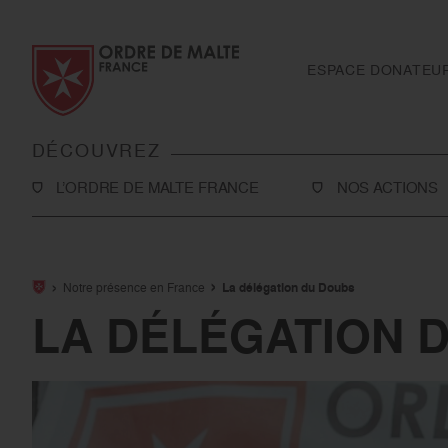
Aller au contenu
Aller à la recherche
Aller au menu
ESPACE DONATEU
DÉCOUVREZ
L’ORDRE DE MALTE FRANCE
NOS ACTIONS
L’Association
Solidarité
Notre histoire
Secourisme
Notre présence en France
La délégation du Doubs
Rapport d'activité et ressources financières
Sanitaire et médi
LA DÉLÉGATION 
Notre présence en France
International
Notre présence à l’international
Toutes nos actio
Le réseau Ordre de Malte