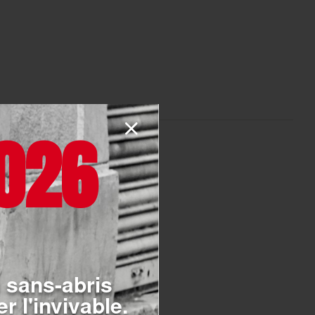
026
MENTS
S
 sans-abris
r l'invivable.