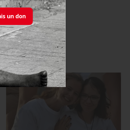
rojets)
ais un don