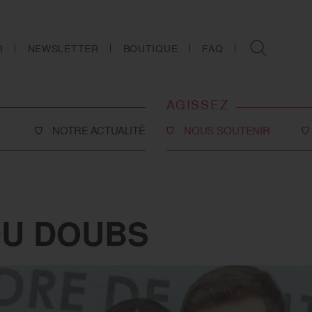
R
NEWSLETTER
BOUTIQUE
FAQ
AGISSEZ
NOTRE ACTUALITÉ
NOUS SOUTENIR
Faire un don
Philanthropie
co-social
Devenir partenaire
DU DOUBS
Legs, donations et
assurances-vie
ns
Tous les moyens de nous
soutenir