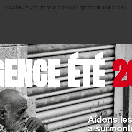
Louise
/
19 ans, bénévole de la délégation du Doubs (25)
GENCE ÉTÉ
2
QUÊTES ET ÉVÉNE
SECOURISME
PARTICULIER
Aidons les
à surmonte