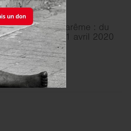
11.02.2020
ais un don
P’tits déj’ en Carême : du
26 février au 11 avril 2020
EN SAVOIR PLUS