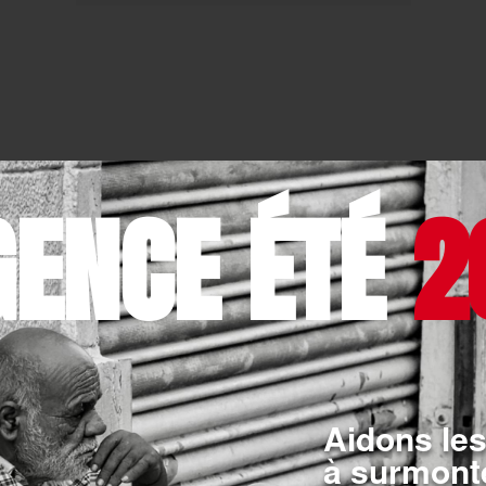
GENCE ÉTÉ
2
Aidons les
à surmonte