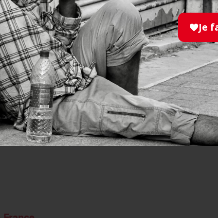
28.02.2020
Je f
Du 10 au 11 octobre 2020 :
Semaine Nationale des
Personnes Handicapées
Physiques
EN SAVOIR PLUS
e France