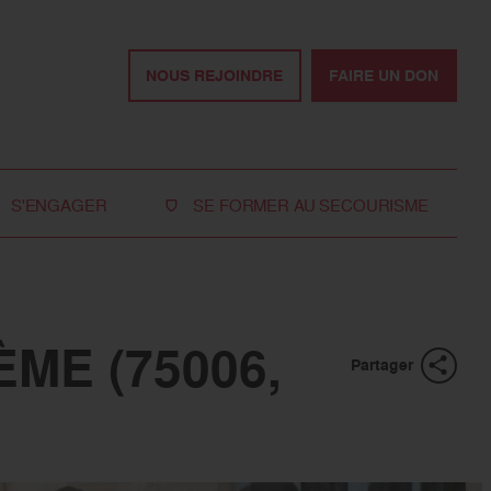
NOUS REJOINDRE
FAIRE UN DON
S'ENGAGER
SE FORMER AU SECOURISME
Devenir bénévole
Je réserve ma formation de secourisme
Devenir secouriste
Nos formations pour les particuliers
bénévole
Nos formations pour les professionnels
ME (75006,
Rejoindre la délégation
Partager
des jeunes
Travailler avec nous
Tous les moyens de