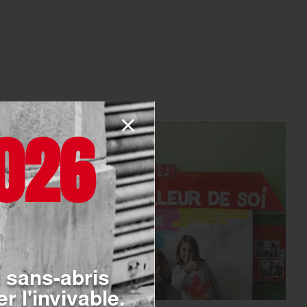
026
 sans-abris
r l'invivable.