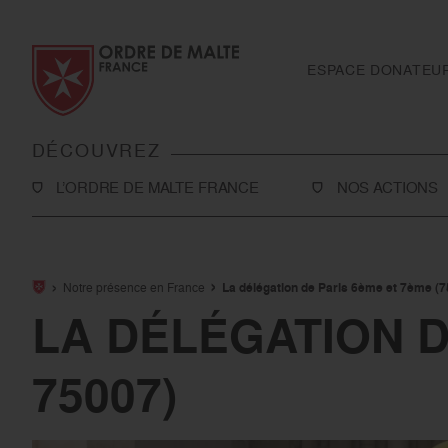
Aller au contenu
Aller à la recherche
Aller au menu
ESPACE DONATEU
DÉCOUVREZ
L’ORDRE DE MALTE FRANCE
NOS ACTIONS
L’Association
Solidarité
Notre histoire
Secourisme
Notre présence en France
La délégation de Paris 6ème et 7ème (7
Rapport d'activité et ressources financières
Sanitaire et médi
LA DÉLÉGATION D
Notre présence en France
International
75007)
Notre présence à l’international
Toutes nos actio
Le réseau Ordre de Malte