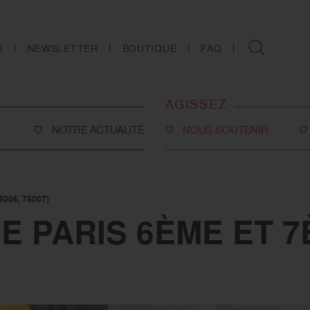
R
NEWSLETTER
BOUTIQUE
FAQ
AGISSEZ
NOTRE ACTUALITÉ
NOUS SOUTENIR
Faire un don
Philanthropie
5006, 75007)
co-social
Devenir partenaire
E PARIS 6ÈME ET 7È
Legs, donations et
assurances-vie
ns
Tous les moyens de nous
soutenir