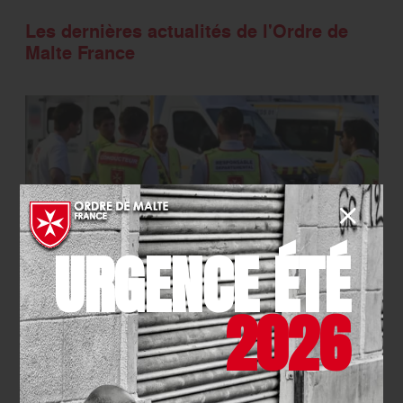
Les dernières actualités de l'Ordre de
Malte France
URGENCE ÉTÉ
SECOURISME
- 04.08.2026
2026
Face aux incendies, la
mobilisation de tous a fait la
différence : merci