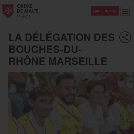
Aller au contenu
Aller à la recherche
Aller au menu
Menu
FAIRE UN DON
LA DÉLÉGATION DES
BOUCHES-DU-
RHÔNE MARSEILLE