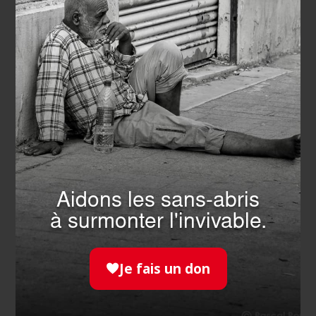
EN SAVOIR PLUS
Aidons les sans-abris
à surmonter l'invivable.
SECOURISME
- 27.07.2026
Je fais un don
Urgence incendies : l’Ordre de
Malte France mobilisé