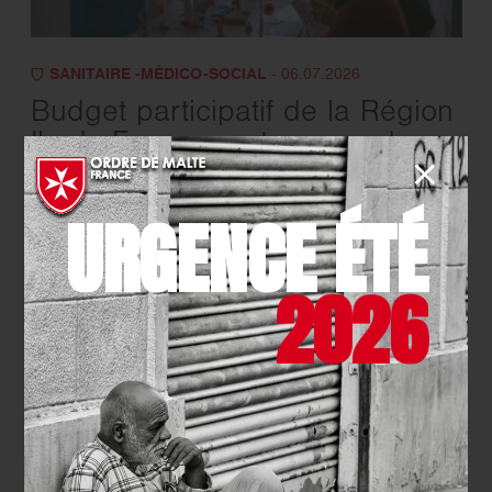
SANITAIRE -MÉDICO-SOCIAL
- 06.07.2026
Budget participatif de la Région
Ile-de-France : votez pour deux
projets de l’Ordre de Malte
France !
URGENCE ÉTÉ
EN SAVOIR PLUS
2026