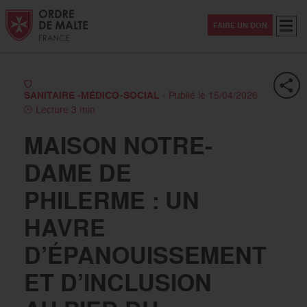
Aller au contenu
Aller à la recherche
Aller au menu
Menu
FAIRE UN DON
SANITAIRE -MÉDICO-SOCIAL
- Publié le 15/04/2026
Lecture 3 min
MAISON NOTRE-
DAME DE
PHILERME : UN
HAVRE
D’ÉPANOUISSEMENT
ET D’INCLUSION