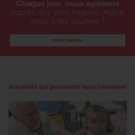
Chaque jour, nous agissons
auprès des plus fragiles. Aidez-
nous à les soutenir !
FAIRE UN DON
Actualités qui pourraient vous intéresser