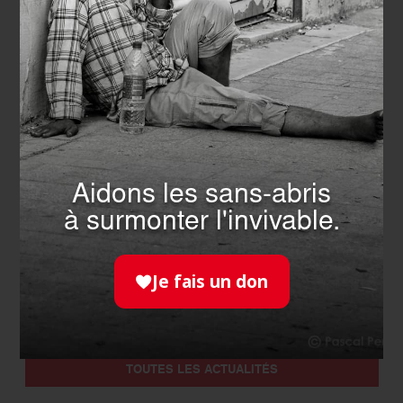
INTERNATIONAL
- 05.03.2026
L’Ordre de Malte France
Aidons les sans-abris
maintient sa présence au
à surmonter l'invivable.
Moyen-Orient
EN SAVOIR PLUS
Je fais un don
TOUTES LES ACTUALITÉS