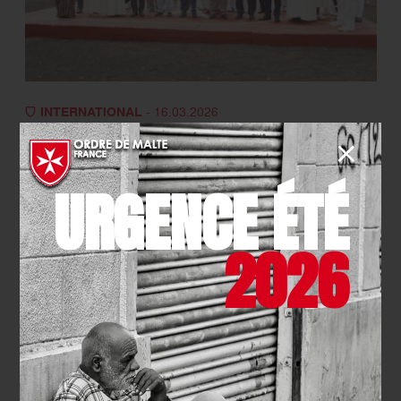
INTERNATIONAL
- 16.03.2026
Cameroun : l’Hôpital Saint-Jean
de Malte concrétise deux
URGENCE ÉTÉ
partenariats clés pour de
meilleurs soins
2026
EN SAVOIR PLUS