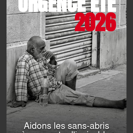
URGENCE ÉTÉ
2026
DEVENIR
BÉNÉVOLE
Un engagement sur-mesure près de chez vous en
fonction de votre disponibilité et de vos aspirations.
JE M'ENGAGE
SE
FORMER
Aidons les sans-abris