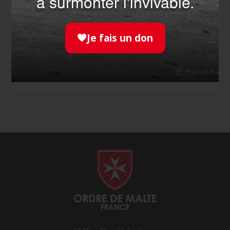
à surmonter l'invivable.
Faites le choix de devenir un acteur de sécurité
civile en vous formant aux gestes qui sauvent.
Je fais un don
JE ME FORME