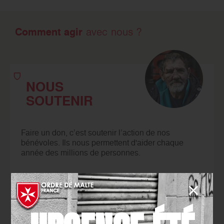
Comment agir
avec nous ?
NOUS
SOUTENIR
Faire un don, c’est soutenir l’action de nos
bénévoles. Ils nous permettent d'aider chaque
année des millions de personnes.
JE FAIS UN DON