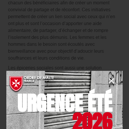
chacun des bénéficiaires afin de créer un moment
convivial de partage et de réconfort. Ces initiatives
permettent de créer un lien social avec ceux qui n’en
ont plus et sont l’occasion d’apporter une aide
alimentaire, de partager, d’échanger et de rompre
l’isolement des plus démunis. Les femmes et les
hommes dans le besoin sont écoutés avec
bienveillance avec pour objectif d’adoucir leurs
souffrances et leurs conditions de vie.
Les épiceries sociales sont aussi une solution
développée par l’Ordre de Malte France pour permettre
aux personnes en situation de précarité de se fournir en
produits alimentaires et produits d’hygiène.
URGENCE ÉTÉ
Un projet innovant et solidaire a été lancé par l’Ordre
de Malte France afin de faire face aux inégalités et à la
2026
détresse des étudiants et des personnes en difficulté.
Des Food-Trucks Solidaires s’arrêtent dans les
quartiers défavorisés et aux abords des campus