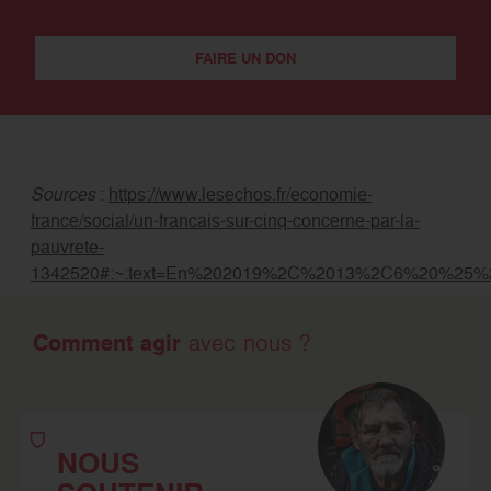
FAIRE UN DON
Sources
:
https://www.lesechos.fr/economie-
france/social/un-francais-sur-cinq-concerne-par-la-
pauvrete-
1342520#:~:text=En%202019%2C%2013%2C6%20%25%2
Comment agir
avec nous ?
NOUS