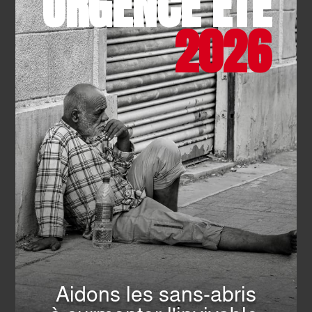
URGENCE ÉTÉ
2026
SOLIDARITÉ
- 22.07.2026
Camp des jeunes : handicap et
fraternité
EN SAVOIR PLUS
TOUTES LES ACTUALITÉS
Aidons les sans-abris