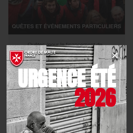
QUÊTES ET ÉVÉNEMENTS PARTICULIERS
Quêtes (pour le financement de
projets)
Collecte de denrées alimentaires et de
URGENCE ÉTÉ
produits d'hygiène
2026
Les dernières actualités de l'Ordre de
Malte France